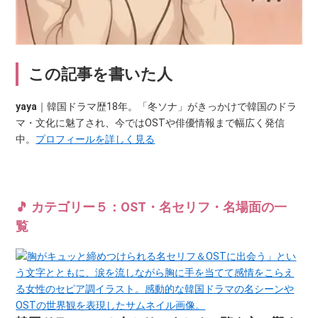
この記事を書いた人
yaya
｜韓国ドラマ歴18年。「冬ソナ」がきっかけで韓国のドラ
マ・文化に魅了され、今ではOSTや俳優情報まで幅広く発信
中。
プロフィールを詳しく見る
🎵 カテゴリー５：OST・名セリフ・名場面の一
覧