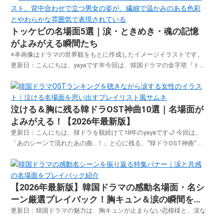
す。感動・切なさ・ときめき…ドラマの余韻がよみ...
トッケビの名場面5選｜涙・ときめき・魂の記憶
がよみがえる瞬間たち
※本画像はドラマの世界観をもとに作成したイメージイラストです。
更新日：こんにちは、yayaです🌸今回は、韓国ドラマの金字塔『トッ
ケビ〜君がくれた愛しい日々〜』から、心に残る名場面5選を厳選し
てご紹介します。何度観ても泣けて、笑えて、ときめいてしまう…あ
の“永遠”の物語を、もう一度ふり返ってみま...
泣ける＆胸に残る韓ドラOST神曲10選｜名場面が
よみがえる！【2026年最新版】
更新日：こんにちは、韓ドラを観続けて18年のyayaです🌙 今回は、
「あのシーンで流れたあの曲…！」と心に残る、“韓ドラOST神曲”を
厳選してご紹介します。ドラマの名場面に寄り添い、涙を誘い、とき
にはときめきをくれるOSTたち。 SpotifyやYouTubeで聴けるリンク
もあわせて、思い出にどっ...
【2026年最新版】韓国ドラマの感動名場面・名シ
ーン厳選プレイバック！胸キュン＆涙の瞬間をも
う一度
更新日：韓国ドラマの魅力は、胸キュンが止まらない恋模様と、涙な