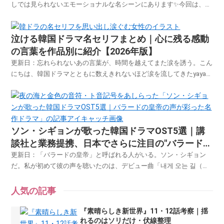
しでは見られないエモーショナルな名シーンにあります✨今回は、最
新作から不動の名作まで、「何度でも見返したい！」という声が多い
心に残る名場面を厳選してご紹介します。『トッケビ』『愛の不時
泣ける韓国ドラマ名セリフまとめ｜心に残る感動
着』といったロングヒット作から、時代劇の名シーンまで�...
の言葉を作品別に紹介【2026年版】
更新日：忘れられないあの言葉が、時間を越えてまた涙を誘う。こん
にちは、韓国ドラマとともに数えきれないほど涙を流してきたyayaで
す🌸この記事では、「聞いた瞬間、心が揺れた」と感じた名セリフ
を、作品ごとにピックアップしてご紹介します。誰かの想い、交わし
た約束、避けられなかった別れ――。一つひとつのセ...
ソン・シギョンが歌った韓国ドラマOST5選｜講
談社と業務提携、日本でさらに注目の"バラードの
皇帝"【配信情報付き】
更新日：「バラードの皇帝」と呼ばれる人がいる。ソン・シギョン
だ。私が初めて彼の声を聴いたのは、デビュー曲「내게 오는 길（僕
に来る道）」だった。2000年、その声に出会ったとき、何かが違う
と感じた。透き通っているのに温かい。静かなのに心の深いところに
人気の記事
届いてくる。正直に言う。最初はドラマのOSTとして...
『素晴らしき新世界』11・12話考察｜揺
れるのはソリだけ・伏線整理