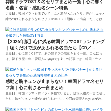
韓国ドラマOST＆名セリフまとめ一覧｜心に響く
名曲・名言・感動名シーン特集
更新日：韓国ドラマを観ていて、ふと涙があふれたり、胸がキュッと
締めつけられるような名セリフやOST（主題歌）に出会ったことは
ありませんか？ このページでは、そんな“心ふるえる瞬間”をもう一度
味わえるように、感動的なセリフや名曲、忘れられない名場面を厳選
してご紹介します。音楽とセリフが織りなす韓ドラ...
【2026年版】心に残る韓国ドラマOSTランキング
｜聴くだけで涙があふれる名曲たち【CD／
Spotify／YouTube対応】
更新日：心に響くOSTで、あの韓ドラの感動をもう一度。こんにち
は、韓ドラ歴18年・管理人のyayaです♪この記事では、韓国ドラマ
の“名場面”を彩った心に残るOST（主題歌・挿入歌）を、ストーリー
や印象的なシーン、アーティスト情報とあわせてランキング形式でご
紹介します。SpotifyやYouTubeで...
感動と胸キュンが止まらない！韓国ドラマ名セリ
フ集｜心に刺さる一言まとめ
更新日：韓国ドラマ（韓ドラ）を観ていると、登場人物の一言に涙し
たり、胸がキュンと締めつけられたり…。今回は管理人のyayaが数あ
るドラマを観てきた中でこれはという韓国ドラマ 名セリフ、心に残
る 韓ドラ セリフ、感動する韓国ドラマの言葉を厳選してご紹介しま