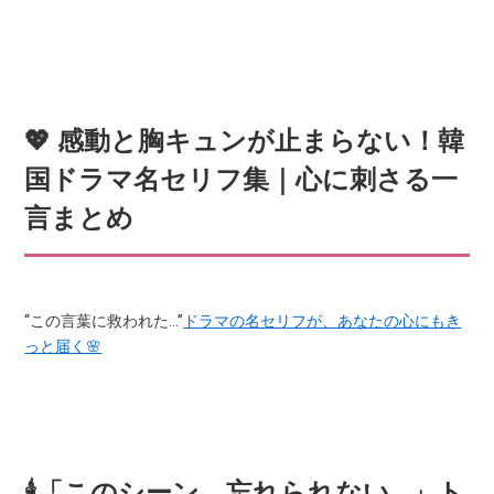
💖 感動と胸キュンが止まらない！韓
国ドラマ名セリフ集｜心に刺さる一
言まとめ
“この言葉に救われた…”
ドラマの名セリフが、あなたの心にもき
っと届く🌸
🕯️「このシーン、忘れられない…」ト