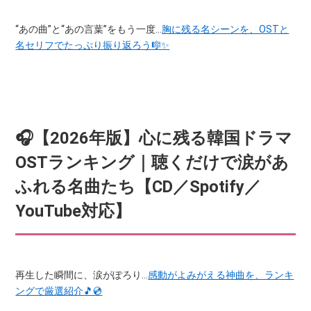
“あの曲”と“あの言葉”をもう一度…
胸に残る名シーンを、OSTと
名セリフでたっぷり振り返ろう🎼✨
🎧【2026年版】心に残る韓国ドラマ
OSTランキング｜聴くだけで涙があ
ふれる名曲たち【CD／Spotify／
YouTube対応】
再生した瞬間に、涙がぽろり…
感動がよみがえる神曲を、ランキ
ングで厳選紹介🎵💿