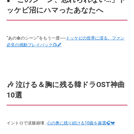
ッケビ沼にハマったあなたへ
“あの傘のシーン”をもう一度──
トッケビの世界に浸る、ファン
必見の感動プレイバック📺🖋️
🎶 泣ける＆胸に残る韓ドラOST神曲
10選
イントロで涙腺崩壊…
心の奥に残り続ける10曲を厳選🎧💔