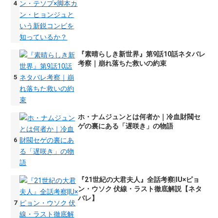
『素晴らしき新世界』第9話10話ネタバレ
考察｜崩れ落ちた救いの約束
ホ・ナムジュンとは何者か｜冷血財閥セ
ゲの裏にある「遅咲き」の物語
『21世紀の大君夫人』全話考察|IU×ピョ
ン・ウソク 伏線・ラスト徹底解説【ネタ
バレ】