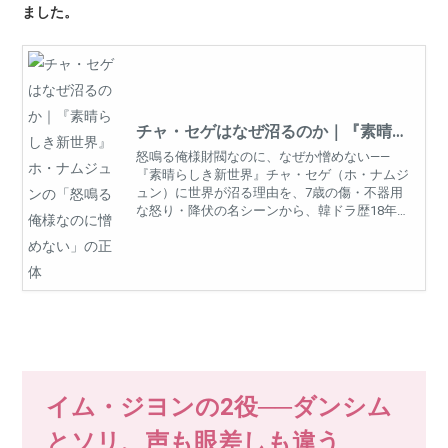
ました。
チャ・セゲはなぜ沼るのか｜『素晴ら
しき新世界』ホ・ナムジュンの「怒鳴
怒鳴る俺様財閥なのに、なぜか憎めない——
る俺様なのに憎めない」の正体
『素晴らしき新世界』チャ・セゲ（ホ・ナムジ
ュン）に世界が沼る理由を、7歳の傷・不器用
な怒り・降伏の名シーンから、韓ドラ歴18年
の視点で解き明かします。
イム・ジヨンの2役──ダンシム
とソリ、声も眼差しも違う