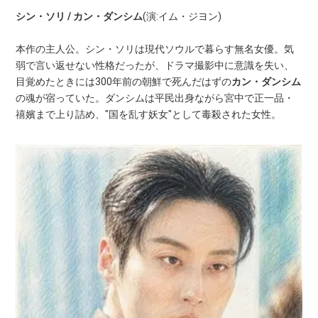
シン・ソリ / カン・ダンシム
(演:イム・ジヨン)
本作の主人公。シン・ソリは現代ソウルで暮らす無名女優。気
弱で言い返せない性格だったが、ドラマ撮影中に意識を失い、
目覚めたときには300年前の朝鮮で死んだはずの
カン・ダンシム
の魂が宿っていた。ダンシムは平民出身ながら宮中で正一品・
禧嬪まで上り詰め、"国を乱す妖女"として毒殺された女性。