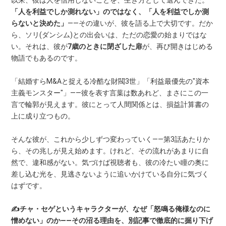
以来、彼は人を信用しないことを、生き方として選んできた。
「人を利益でしか測れない」のではなく、「人を利益でしか測
らないと決めた」
——その違いが、彼を語る上で大切です。だか
ら、ソリ(ダンシム)との出会いは、ただの恋愛の始まりではな
い。それは、彼が
7歳のときに閉ざした扉
が、再び開きはじめる
物語でもあるのです。
「結婚すらM&Aと捉える冷酷な財閥3世」「利益最優先の"資本
主義モンスター"」——彼を表す言葉は数あれど、まさにこの一
言で輪郭が見えます。彼にとって人間関係とは、損益計算書の
上に成り立つもの。
そんな彼が、これから少しずつ変わっていく——第3話あたりか
ら、その兆しが見え始めます。けれど、その流れがあまりに自
然で、違和感がない。気づけば視聴者も、彼の冷たい瞳の奥に
差し込む光を、見逃さないように追いかけている自分に気づく
はずです。
✍️チャ・セゲというキャラクターが、なぜ「怒鳴る俺様なのに
憎めない」のか——その沼る理由を、別記事で徹底的に掘り下げ