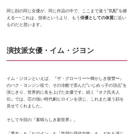
同じ顔の同じ女優が、同じ作品の中で、ここまで違う"気配"を纏
える——これは、技術というより、もう
俳優としての体質
に近い
ものだと思います。
演技派女優・イム・ジヨン
イム・ジヨンといえば、『ザ・グローリー〜輝かしき復讐〜』
のパク・ヨンジン役で、その冷酷で歪んだ"いじめっ子の頂点"を
演じきり、世界的に名を上げた女優です。続く『オク氏夫人
伝』では、芯の強い時代劇ヒロインを演じ、これまた違う顔を
見せてくれました。
そして今回の『素晴らしき新世界』。
「悪女」も「ヒロイン」も「気弱な現代女性」も、どれも演じ