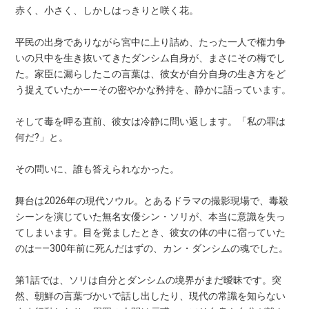
赤く、小さく、しかしはっきりと咲く花。
平民の出身でありながら宮中に上り詰め、たった一人で権力争
いの只中を生き抜いてきたダンシム自身が、まさにその梅でし
た。家臣に漏らしたこの言葉は、彼女が自分自身の生き方をど
う捉えていたか——その密やかな矜持を、静かに語っています。
そして毒を呷る直前、彼女は冷静に問い返します。「私の罪は
何だ?」と。
その問いに、誰も答えられなかった。
舞台は2026年の現代ソウル。とあるドラマの撮影現場で、毒殺
シーンを演じていた無名女優シン・ソリが、本当に意識を失っ
てしまいます。目を覚ましたとき、彼女の体の中に宿っていた
のは——300年前に死んだはずの、カン・ダンシムの魂でした。
第1話では、ソリは自分とダンシムの境界がまだ曖昧です。突
然、朝鮮の言葉づかいで話し出したり、現代の常識を知らない