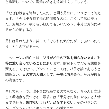
と承諾し、ついでに海鮮お焼きを追加注文してしまう。
「なぜお焼きを追加したんだ」と問う男性に、ソリはこう答え
ます。「今は夕食時で混む時間帯なのに、こうして席に座れ
た。お焼きの一枚くらい頼んでもいいだろう。半分はお前にや
るから心配するな」
男性は呆れたように笑って「ぼられた気分だが、まぁいいだろ
う」と引き下がる——。
このシーンの面白さは、
ソリが相手の正体を知らないまま、対
等に渡り合っていること
にあります。財閥トップだから態度を
変える、ではない。ダンシムにとっては、相手が誰であろうと
関係ない。
目の前の人間として、平等に向き合う
。それが彼女
の流儀です。
そしてもう一つ。理不尽に拒絶するのでもなく、ちゃんと交渉
して着地点を見つける。最後には「半分はお前にやる」と人情
まで見せる。
媚びないけれど、頑なでもない
。そのバランス
が、ダンシムというキャラクターの魅力です。