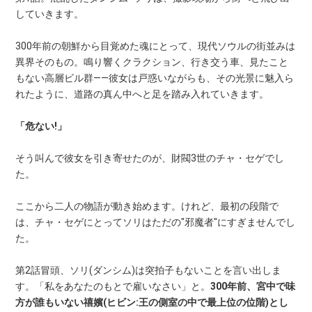
していきます。
300年前の朝鮮から目覚めた魂にとって、現代ソウルの街並みは
異界そのもの。鳴り響くクラクション、行き交う車、見たこと
もない高層ビル群——彼女は戸惑いながらも、その光景に魅入ら
れたように、道路の真ん中へと足を踏み入れていきます。
「危ない!」
そう叫んで彼女を引き寄せたのが、財閥3世のチャ・セゲでし
た。
ここから二人の物語が動き始めます。けれど、最初の段階で
は、チャ・セゲにとってソリはただの"邪魔者"にすぎませんでし
た。
第2話冒頭、ソリ(ダンシム)は突拍子もないことを言い出しま
す。「私をあなたのもとで雇いなさい」と。
300年前、宮中で味
方が誰もいない禧嬪(ヒビン:王の側室の中で最上位の位階)とし