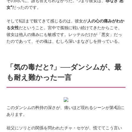
その問いに、誰も答えられなかった。つまり彼女は、
罪なき"悪
女"
だったのです。
そして6話まで観てきて感じるのは、彼女が
人の心の痛みがわか
る女性
だということ。宮中で孤独に戦い続けてきたからこそ、
彼女は他人の痛みにも敏感です。レッテルだけが「悪女」だっ
たのであって、その魂は、むしろ深いまなざしを持っている。
「気の毒だと?」──ダンシムが、最
も耐え難かった一言
このダンシムの矜持の深さが、痛いほど現れるシーンが第4話に
あります。
祖父にソリとの関係を問われたチャ・セゲが、慌ててこう言い