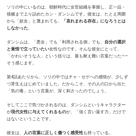
ソリの中にいるのは、朝鮮時代に女官組織を掌握し、正一品・
禧嬪まで上り詰めたカン・ダンシムです。彼女は、たとえ周囲
から「妖女」と蔑まれても、
「哀れまれる存在」になろうとは
しなかった
。
ダンシムは、「悪女」でも「利用される側」でも、
自分の選択
と覚悟で立っていたい
女性なのです。そんな彼女にとって、
「かわいそうな人」という括りは、最も耐え難い言葉だった——
そう感じます。
第4話あたりから、ソリの中ではチャ・セゲへの感情が、少しず
つ芽生えはじめていました。だからこそ、その人の口から出た
「気の毒」という言葉が、深く刺さったのでしょう。
そしてここで気づかされるのは、ダンシムというキャラクター
が
現代女性に与えてくれるもの
が、「強く言い返す力」だけで
はないということです。
彼女は、
人の言葉に正しく傷つく感受性
も持っている。