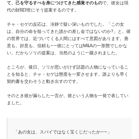
て、己を守るすべを身につけてきた感覚そのもの
で、彼女は現
代の財閥3世にそう提案するのです。
チャ・セゲの反応は、冷静で疑い深いものでした。「この女
は、自分の命を狙ってきた誰かの差し金ではないのか?」と。彼
の世界では、近づいてくる人間にはすべて意図があります。善
意も、好意も、信頼も——彼にとってはM&Aの一形態でしかな
い。だからソリの提案は、当然のように一蹴されました。
ところが、後日。ソリが思いがけず話題の人物になっているこ
とを知ると、チャ・セゲは態度を一変させます。誰よりも早く
契約書を交わそうと動き出すのです。
そのとき彼が漏らした一言が、彼という人物を一発で表してい
ました。
「あの女は、スパイではなく宝くじだったか——」