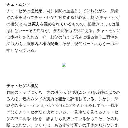
チェ・ムンド
チャ・セゲの
従兄弟
。同じ財閥の血族として育ちながら、跡継
ぎの座を巡ってチャ・セゲと対立する野心家。叔父(チャ・セゲ
の祖父)からは
実力を認められている
ものの、跡継ぎとしては選
ばれない——その屈辱が、彼の闘争心の源にある。チャ・セゲに
は横やりを入れる一方、叔父の前では巧みに振る舞う二面性を
持つ人物。
血族内の権力闘争
こそが、現代パートのもう一つの
軸となっている。
チャ・セゲの祖父
財閥のトップに立ち、実の孫(セゲ)と甥(ムンド)を冷静に見つめ
る人物。
甥のムンドの実力は確かに評価している
。しかし、跡
継ぎの座は——たとえセゲがどれほどやんちゃをしても——揺る
ぎなくチャ・セゲだと決めている。一見冷たく見えるチャ・セ
ゲの中にある何かを、誰よりも見抜いているからこそ、その判
断はぶれない。ソリとは、ある食堂で互いの正体を知らないま