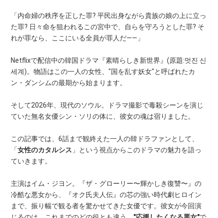
「内命婦の秩序を正した罪? 平民出身ながら貴族の娘の上に立っ
た罪? 日々命を狙われるこの宮中で、自らを守ろうとした罪? そ
れが罪なら、ここにいる全員が罪人だ——」
Netflixで配信中の韓国ドラマ『素晴らしき新世界』(原題:멋진 신
세계)。物語はこの一人の女性、"国を乱す妖女"と呼ばれたカ
ン・ダンシムの最期から始まります。
そして2026年、現代のソウル。ドラマ撮影で毒殺シーンを演じ
ていた無名女優シン・ソリの体に、彼女の魂は宿りました。
この記事では、6話まで観終えた一人の韓ドラファンとして、
「
女性のカタルシス
」という視点からこのドラマの魅力を語っ
ていきます。
主演はイム・ジヨン。『ザ・グローリー〜輝かしき復讐〜』の
冷酷な悪女から、『オク氏夫人伝』の芯の強い時代劇ヒロイン
まで、振り幅で観る者を驚かせてきた女優です。彼女が今回演
じるのは、これまでのどの役とも違う、
"応援したくなる悪女"
で