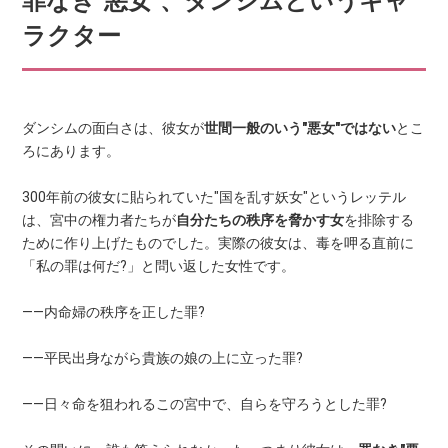
罪なき"悪女"、ダンシムというキャ
ラクター
ダンシムの面白さは、彼女が
世間一般のいう"悪女"ではない
とこ
ろにあります。
300年前の彼女に貼られていた"国を乱す妖女"というレッテル
は、宮中の権力者たちが
自分たちの秩序を脅かす女
を排除する
ために作り上げたものでした。実際の彼女は、毒を呷る直前に
「私の罪は何だ?」と問い返した女性です。
——内命婦の秩序を正した罪?
——平民出身ながら貴族の娘の上に立った罪?
——日々命を狙われるこの宮中で、自らを守ろうとした罪?