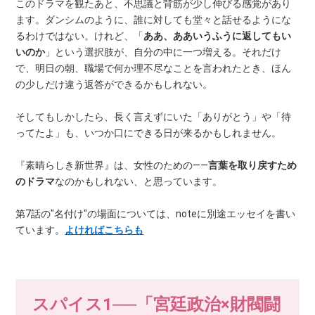
このドラマを観たあと、不思議と背筋が少し伸びる感覚があり
ます。ダンシムのように、誰に対しても堂々と話せるようにな
るわけではない。けれど、「
ああ、ああいうふうに返してもい
いのか
」という選択肢が、自分の中に一つ増える。それだけ
で、明日の朝、職場で何か理不尽なことを言われたとき、ほん
の少しだけ違う返答ができるかもしれない。
そしてもしかしたら、長く言えずにいた「ありがとう」や「待
ってたよ」も、いつか口にできる日が来るかもしれません。
『素晴らしき新世界』は、女性のための——
言葉を取り戻すため
のドラマ
なのかもしれない、と思っています。
第7話の"名付け"の場面については、noteに別途エッセイを書い
ています。
よければこちらも
スパイス1──「宮廷政治×財閥闘