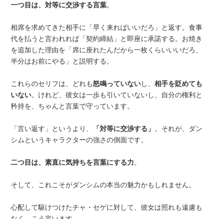
一つ目は、対等に交渉する言葉
。
相席を求めてきた相手に「早く来ればいいだろ」と返す。食事
代を払うと言われれば「契約締結」と即座に承諾する。お焼き
を追加した理由を「席に座れたんだから一枚くらいいいだろ、
半分はお前にやる」と説明する。
これらのセリフは、どれも
怒鳴っていない
し、
相手を貶めても
いない
。けれど、彼女は一歩も引いていないし、自分の権利と
矜持を、ちゃんと言葉で守っています。
「言い返す」というより、
「対等に交渉する」
。それが、ダン
シムというキャラクターの強さの側面です。
二つ目は、素直に気持ちを言葉にする力
。
そして、これこそがダンシムの本当の魅力かもしれません。
心配して駆けつけたチャ・セゲに対して、彼女は照れも遠慮も
なく、こう言います。