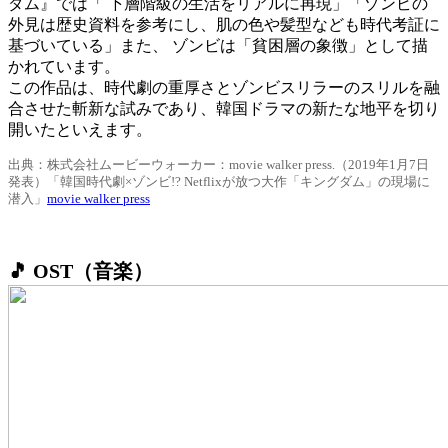
ダム』では「 下層階級の生活をリアルに再現」「ゾンビの
外見は歴史資料を参考にし、肌の色や髪型なども時代考証に
基づいている」また、 ゾンビは「貧困層の象徴」として描
かれています。
この作品は、時代劇の重厚さとゾンビスリラーのスリルを融
合させた斬新な試みであり、韓国ドラマの新たな地平を切り
開いたといえます。
出典：株式会社ムービーウォーカー：movie walker press.（2019年1月7日
発表）「韓国時代劇×ゾンビ!? Netflixが放つ大作「キングダム」の現場に
潜入」
movie walker press
🎵 OST（音楽）