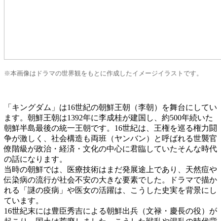
※本画像はドラマの世界観をもとに作成したイメージイラストです。
「キングダム」は16世紀の朝鮮王朝（李朝）を舞台にしてい
ます。朝鮮王朝は1392年に李成桂が建国し、約500年続いた
朝鮮半島最後の統一王朝です。16世紀は、王権を巡る権力闘
争が激しく、社会構造も両班（ヤンバン）と呼ばれる世襲官
僚階級が政治・経済・文化の中心に君臨していたそんな時代
の話になります。
当時の朝鮮では、医療技術はまだ発展途上であり、天然痘や
伝染病の流行が社会不安の大きな要素でした。ドラマで描か
れる「謎の疫病」や医女の活躍は、こうした史実を背景にし
ています。
16世紀末には豊臣秀吉による朝鮮出兵（文禄・慶長の役）が