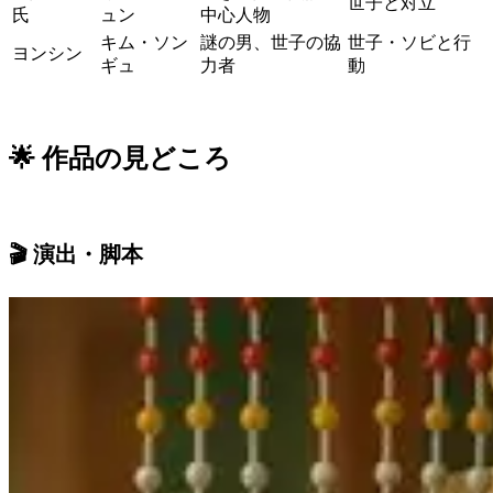
世子と対立
氏
ュン
中心人物
キム・ソン
謎の男、世子の協
世子・ソビと行
ヨンシン
ギュ
力者
動
🌟 作品の見どころ
🎬 演出・脚本