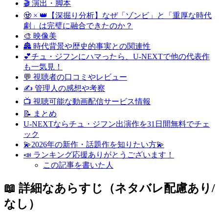
🎬 演出・脚本
🧟 × 👑【深掘り分析】なぜ「ゾンビ」と「重厚な時代
劇」は完璧に融合できたのか？
🎨 映像美
🏯 時代背景や歴史的事実との関連性
💕チュ・ジフンにハマったら、U-NEXTで他の代表作
も一気見！
💬 視聴者の口コミやレビュー
✍️ 管理人の感想や考察
📺 視聴可能な動画配信サービス情報
📝 まとめ
U-NEXTならチュ・ジフン出演作を31日間無料でチェ
ック
💫2026年の新作・話題作を知りたい方💫
📣 ランキング応援ありがとうございます！
この記事を書いた人
📖 詳細なあらすじ（ネタバレ配慮あり/
なし）