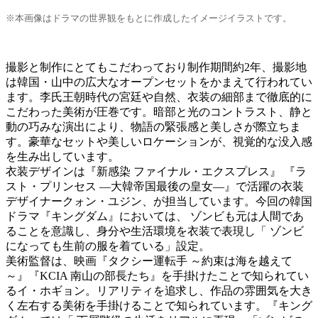
※本画像はドラマの世界観をもとに作成したイメージイラストです。
撮影と制作にとてもこだわっており制作期間約2年、撮影地
は韓国・山中の広大なオープンセットをかまえて行われてい
ます。李氏王朝時代の宮廷や自然、衣装の細部まで徹底的に
こだわった美術が圧巻です。暗部と光のコントラスト、静と
動の巧みな演出により、物語の緊張感と美しさが際立ちま
す。豪華なセットや美しいロケーションが、視覚的な没入感
を生み出しています。
衣装デザインは『新感染 ファイナル・エクスプレス』 『ラ
スト・プリンセス ―大韓帝国最後の皇女―』で活躍の衣装
デザイナークォン・ユジン、が担当しています。今回の韓国
ドラマ『キングダム』においては、 ゾンビも元は人間であ
ることを意識し、身分や生活環境を衣装で表現し「 ゾンビ
になっても生前の服を着ている」設定。
美術監督は、映画『タクシー運転手 ～約束は海を越えて
～』『KCIA 南山の部長たち』を手掛けたことで知られてい
るイ・ホギョン。リアリティを追求し、作品の雰囲気を大き
く左右する美術を手掛けることで知られています。『キング