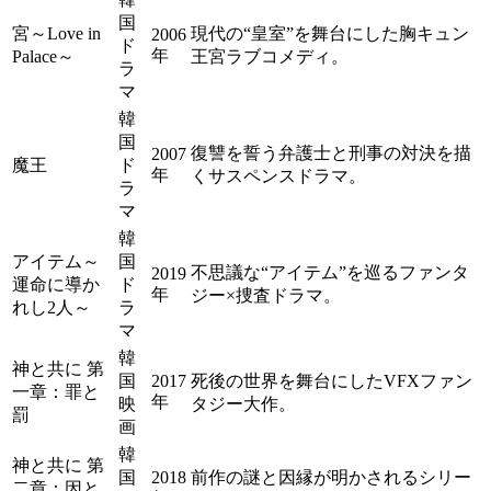
国
宮～Love in
現代の“皇室”を舞台にした胸キュン
2006
ド
年
Palace～
王宮ラブコメディ。
ラ
マ
韓
国
復讐を誓う弁護士と刑事の対決を描
2007
魔王
ド
年
くサスペンスドラマ。
ラ
マ
韓
アイテム～
国
不思議な“アイテム”を巡るファンタ
2019
運命に導か
ド
年
ジー×捜査ドラマ。
れし2人～
ラ
マ
韓
神と共に 第
国
2017
死後の世界を舞台にしたVFXファン
一章：罪と
年
映
タジー大作。
罰
画
韓
神と共に 第
国
2018
前作の謎と因縁が明かされるシリー
二章：因と