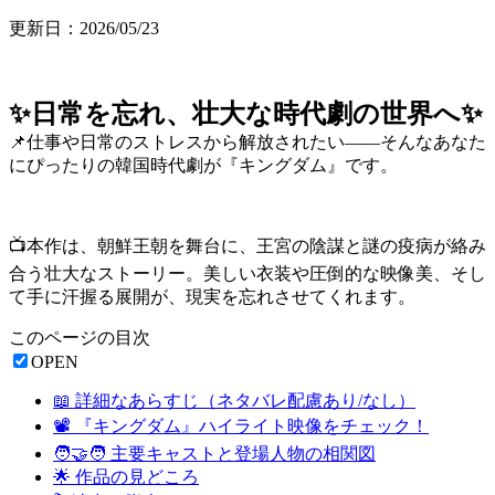
更新日：2026/05/23
✨日常を忘れ、壮大な時代劇の世界へ✨
📌仕事や日常のストレスから解放されたい――そんなあなた
にぴったりの韓国時代劇が『キングダム』です。
📺本作は、朝鮮王朝を舞台に、王宮の陰謀と謎の疫病が絡み
合う壮大なストーリー。美しい衣装や圧倒的な映像美、そし
て手に汗握る展開が、現実を忘れさせてくれます。
このページの目次
OPEN
📖 詳細なあらすじ（ネタバレ配慮あり/なし）
📽️ 『キングダム』ハイライト映像をチェック！
🧑‍🤝‍🧑 主要キャストと登場人物の相関図
🌟 作品の見どころ