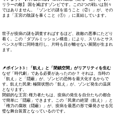
リラーの敵】 国を滅ぼすゾンビです。この2つの戦いは別々
ではありません。「ゾンビの謎を追うこと（②）」が、その
まま「王宮の陰謀を暴くこと（①）」に直結しています。
世子が疫病の謎を調査すればするほど、政敵の悪事にたどり
着く。この「ダブルミッション構造」により、スリルとサス
ペンスが常に同時進行し、片時も目が離せない展開が生まれ
ます。
📌ポイント3：「飢え」と「閉鎖空間」がリアリティを生む
なぜ「時代劇」である必要があったのか？ それは、当時の
「飢え」と「隠蔽」が、ゾンビの恐怖を最大化するからで
す。飢えた民衆: 極限状態の「飢え」が、ゾンビ発生の温床
となります。
閉鎖的な王宮: 権力者たちは、疫病の発生を自分たちの都合
で簡単に「隠蔽」できます。この「民衆の絶望（飢え）」と
「権力の腐敗（隠蔽）」が、疫病を最悪の形で爆発させる完
璧な舞台装置となっているのです。