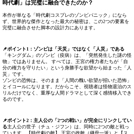
時代劇」は完璧に融合できたのか？
本作が単なる「時代劇コスプレのゾンビパニック」になら
ず、世界的な傑作となった最大の秘密は、この2つの要素を
完璧に融合させた脚本の設計力にあります。
📌ポイント1：ゾンビは「天災」ではなく「人災」である
「キングダム」のゾンビ（疫病）は、「突然発生した謎の怪
物」ではありません。 すべては、王宮の権力者たちが「自
分の権力を守りたい」という身勝手な欲望から始まった「人
災」です。
ゾンビの恐怖は、そのまま「人間の醜い欲望が招いた恐怖」
とイコールになります。だからこそ、視聴者は怪物退治のス
リルだけでなく、重厚な人間ドラマとして深く感情移入でき
るのです。
📌ポイント2：主人公の「2つの戦い」が完全にリンクしてい
る
主人公の世子（チュ・ジフン）は、同時に2つの敵と戦っ
ています。【時代劇の敵】 王宮の政敵（継母一派）と【ス