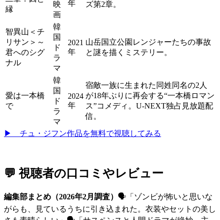
年
映
ズ第2章。
縁
画
韓
智異山＜チ
国
リサン＞～
山岳国立公園レンジャーたちの事故
2021
ド
年
君へのシグ
と謎を描くミステリー。
ラ
ナル
マ
韓
宿敵一族に生まれた同姓同名の2人
国
愛は一本橋
が18年ぶりに再会する“一本橋ロマン
2024
ド
年
で
ス”コメディ。U-NEXT独占見放題配
ラ
信。
マ
▶ チュ・ジフン作品を無料で視聴してみる
💬 視聴者の口コミやレビュー
編集部まとめ（2026年2月調査）
🗣「ゾンビが怖いと思いな
がらも、見ているうちに引き込まれた。衣装やセットの美し