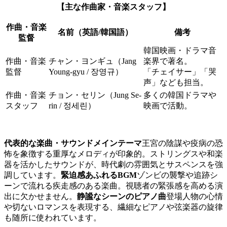
【主な作曲家・音楽スタッフ】
作曲・音楽
名前（英語/韓国語）
備考
監督
韓国映画・ドラマ音
作曲・音楽
チャン・ヨンギュ（Jang
楽界で著名。
監督
Young-gyu / 장영규）
「チェイサー」「哭
声」なども担当。
作曲・音楽
チョン・セリン（Jung Se-
多くの韓国ドラマや
スタッフ
rin / 정세린）
映画で活動。
代表的な楽曲・サウンド
メインテーマ
王宮の陰謀や疫病の恐
怖を象徴する重厚なメロディが印象的。ストリングスや和楽
器を活かしたサウンドが、時代劇の雰囲気とサスペンスを強
調しています。
緊迫感あふれるBGM
ゾンビの襲撃や追跡シ
ーンで流れる疾走感のある楽曲。視聴者の緊張感を高める演
出に欠かせません。
静謐なシーンのピアノ曲
登場人物の心情
や切ないロマンスを表現する、繊細なピアノや弦楽器の旋律
も随所に使われています。