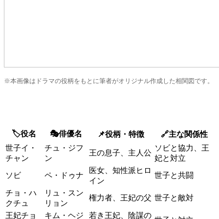
※本画像はドラマの役柄をもとに筆者がオリジナル作成した相関図です。
🏷️役名
🎭俳優名
📌役柄・特徴
🔗主な関係性
世子イ・
チュ・ジフ
ソビと協力、王
王の息子、主人公
チャン
ン
妃と対立
医女、知性派ヒロ
ソビ
ペ・ドゥナ
世子と共闘
イン
チョ・ハ
リュ・スン
権力者、王妃の父
世子と敵対
クチュ
リョン
王妃チョ
キム・ヘジ
若き王妃、陰謀の