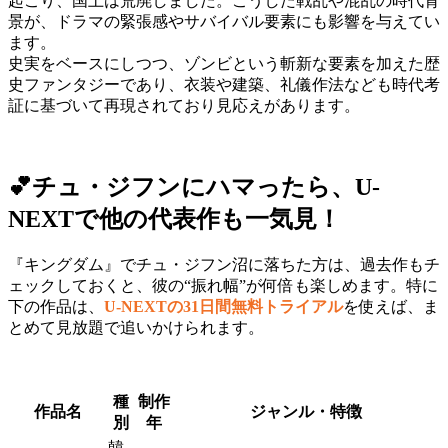
起こり、国土は荒廃しました。こうした戦乱や混乱の時代背
景が、ドラマの緊張感やサバイバル要素にも影響を与えてい
ます。
史実をベースにしつつ、ゾンビという斬新な要素を加えた歴
史ファンタジーであり、衣装や建築、礼儀作法なども時代考
証に基づいて再現されており見応えがあります。
💕チュ・ジフンにハマったら、U-
NEXTで他の代表作も一気見！
『キングダム』でチュ・ジフン沼に落ちた方は、過去作もチ
ェックしておくと、彼の“振れ幅”が何倍も楽しめます。特に
下の作品は、
U-NEXTの31日間無料トライアル
を使えば、ま
とめて見放題で追いかけられます。
種
制作
作品名
ジャンル・特徴
別
年
韓