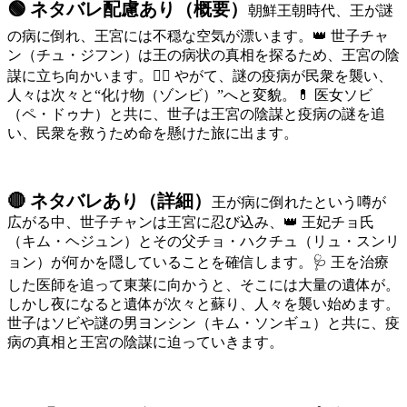
🟢 ネタバレ配慮あり（概要）
朝鮮王朝時代、王が謎
の病に倒れ、王宮には不穏な空気が漂います。👑 世子チャ
ン（チュ・ジフン）は王の病状の真相を探るため、王宮の陰
謀に立ち向かいます。🧟‍♂️ やがて、謎の疫病が民衆を襲い、
人々は次々と“化け物（ゾンビ）”へと変貌。💊 医女ソビ
（ペ・ドゥナ）と共に、世子は王宮の陰謀と疫病の謎を追
い、民衆を救うため命を懸けた旅に出ます。
🔴 ネタバレあり（詳細）
王が病に倒れたという噂が
広がる中、世子チャンは王宮に忍び込み、👑 王妃チョ氏
（キム・ヘジュン）とその父チョ・ハクチュ（リュ・スンリ
ョン）が何かを隠していることを確信します。🩺 王を治療
した医師を追って東莱に向かうと、そこには大量の遺体が。
しかし夜になると遺体が次々と蘇り、人々を襲い始めます。
世子はソビや謎の男ヨンシン（キム・ソンギュ）と共に、疫
病の真相と王宮の陰謀に迫っていきます。