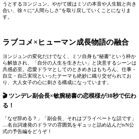
うとするヨンジュン。やがて彼はミソの本音や人生観と向き
合い、徐々に“人間らしさ”を取り戻していくことになりま
す。
ラブコメ×ヒューマン成長物語の融合
ヨンジュンの変化だけでなく、ミソ自身も“秘書”という枠か
ら解放され、「自分の人生を生きたい」と決意するシーンは
共感必至。恋愛ドラマとしてのときめきはもちろん、仕事・
自立・自己実現といったテーマも絶妙に織り交ぜられてお
り、大人女子の心に刺さる構成になっています。
🎬 ツンデレ副会長×敏腕秘書の恋模様が30秒で伝わ
る！
「なぜ辞める？」「副会長、それはプライベートな話です」
…名台詞連発のドラマの雰囲気をギュッと詰め込んだtvN公
式の予告編をどうぞ！