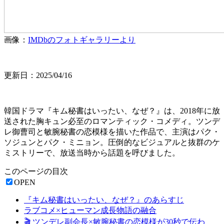
画像：
IMDbのフォトギャラリーより
更新日：2025/04/16
韓国ドラマ『キム秘書はいったい、なぜ？』は、2018年に放
送された胸キュン必至のロマンティック・コメディ。ツンデ
レ御曹司と敏腕秘書の恋模様を描いた作品で、主演はパク・
ソジュンとパク・ミニョン。圧倒的なビジュアルと抜群のケ
ミストリーで、放送当時から話題を呼びました。
このページの目次
OPEN
『キム秘書はいったい、なぜ？』のあらすじ
ラブコメ×ヒューマン成長物語の融合
🎬 ツンデレ副会長×敏腕秘書の恋模様が30秒で伝わ