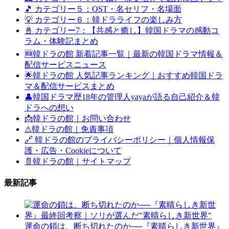
🎵 カテゴリー５：OST・名セリフ・名場面
💡 カテゴリー６：韓ドラライフの楽しみ方
📓 カテゴリー7：【共感と癒し】韓国ドラマの感動コ
ラム・体験記まとめ
🆕韓ドラの館 新着記事一覧｜最新の韓国ドラマ情報＆
配信サービスニュース
🌟韓ドラの館 人気記事ランキング｜おすすめ韓国ドラ
マ＆配信サービスまとめ
👤韓国ドラマ歴18年の管理人yayaが語る自己紹介＆韓
ドラへの想い
📩韓ドラの館｜お問い合わせ
⚠韓ドラの館｜免責事項
🔗 韓ドラの館のプライバシーポリシー｜個人情報保
護・広告・Cookieについて
📄韓ドラの館｜サイトマップ
最新記事
運命の鎖は、断ち切れたのか──『素晴らしき新世界』