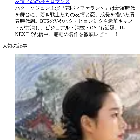
友情と恋の歴史ロマンス
パク・ソジュン主演『花郎＜ファラン＞』は新羅時代
を舞台に、若き戦士たちの友情と恋、成長を描いた青
春時代劇。BTSのVやパク・ヒョンシクら豪華キャス
トが共演し、ビジュアル・演技・OSTも話題。U-
NEXTで配信中、感動の名作を徹底レビュー！
人気の記事