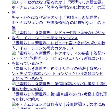
チャ・セゲはなぜ沼るのか｜『素晴らしき新世界』
ホ・ナムジュンの「怒鳴る俺様なのに憎めない」の正
体
『素晴らしき新世界』レビュー|"言い返せない私"を救
う、イム・ジヨンの悪女カタルシス
『素晴らしき新世界』神クオリティの秘密｜監督ハ
ン・テソプ×脚本カン・ヒョンジュという新鋭コンビ
を知っているか？
『素晴らしき新世界』第9話10話ネタバレ考察｜崩れ落
ちた救いの約束