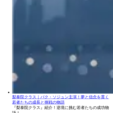
梨泰院クラス｜パク・ソジュン主演！夢と信念を貫く
若者たちの成長と挑戦の物語
『梨泰院クラス』紹介！逆境に挑む若者たちの成功物
語！