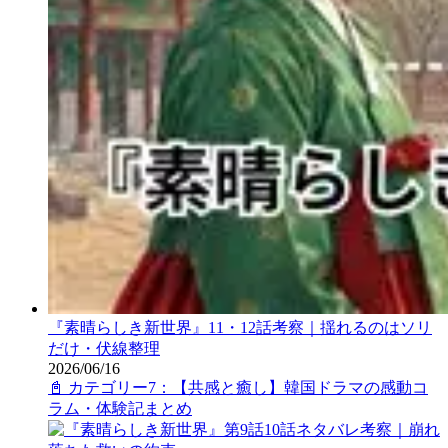
『素晴らしき新世界』11・12話考察｜揺れるのはソリ
だけ・伏線整理
2026/06/16
📓 カテゴリー7：【共感と癒し】韓国ドラマの感動コ
ラム・体験記まとめ