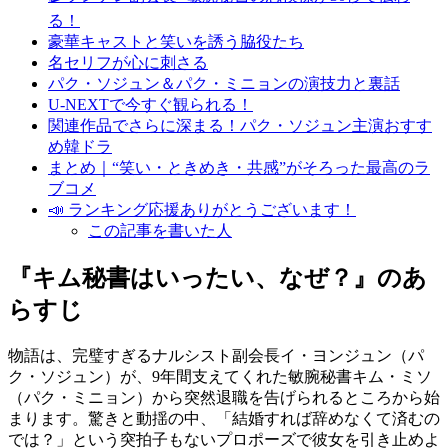
る！
豪華キャストと笑いを誘う脇役たち
名セリフが心に刺さる
パク・ソジュン＆パク・ミニョンの演技力と裏話
U-NEXTで今すぐ観られる！
関連作品でさらに深まる！パク・ソジュン主演おすす
め韓ドラ
まとめ｜“笑い・ときめき・共感”がそろった最高のラ
ブコメ
📣 ランキング応援ありがとうございます！
この記事を書いた人
『キム秘書はいったい、なぜ？』のあ
らすじ
物語は、完璧すぎるナルシスト副会長イ・ヨンジュン（パ
ク・ソジュン）が、9年間支えてくれた敏腕秘書キム・ミソ
（パク・ミニョン）から突然退職を告げられるところから始
まります。驚きと動揺の中、「結婚すれば辞めなくて済むの
では？」という突拍子もないプロポーズで彼女を引き止めよ