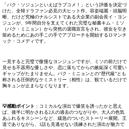
「パク・ソジュンといえばラブコメ！」という評価を決定づ
けた、全韓ドラファン必見の大ヒット作。容姿端麗・頭脳明
晰、だけど究極のナルシストである大企業の副会長イ・ヨン
ジュンが、9年間自分を支えてくれた完璧な秘書キム・ミソ
（パク・ミニョン）から突然の退職宣言をされ、彼女を引き
留めるためにあの手この手でアプローチを開始するロマンチ
ック・コメディです。
一見すると完璧で傲慢なヨンジュンですが、ミソの前だけで
見せる不器用な優しさや、恋に落ちてからの嫉妬深く可愛い
ギャップがたまりません。パク・ミニョンとの“歴代級”とも
称される圧倒的なケミストリー（相性）は、観ているだけで
胸キュンが止まらなくなります。
💡感動ポイント
：コミカルな演出で爆笑を誘ったかと思え
ば、後半に明かされる2人の過去のつながりや、大人の色気
あふれるキスシーンなど、緩急のついたストーリー展開。王
道でありながら、1話も見逃せない洗練された演出が魅力で