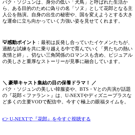
パク・ソジュンは、身分の低い「犬鳥」と呼ばれた生活か
ら、ある目的のために偽りの名「ソヌ」として花郎となる主
人公を熱演。自身の出生の秘密や、国を変えようとする大き
な運命に立ち向かっていく力強い姿を見せてくれます。
💡感動ポイント
：最初は反発し合っていたイケメンたちが、
過酷な試練を共に乗り越える中で育んでいく「男たちの熱い
友情と絆」。切ない三角関係のロマンスも含め、ビジュアル
の美しさと重厚なストーリーが見事に融合しています。
＼ 豪華キャスト集結の目の保養ドラマ！ ／
パク・ソジュンの美しい韓服姿や、BTS・Vとの共演が話題
の『花郎＜ファラン＞』は、U-NEXTやディズニープラスな
ど多くの主要VODで配信中。今すぐ極上の眼福タイムを。
👉 U-NEXTで『花郎』を今すぐ視聴する