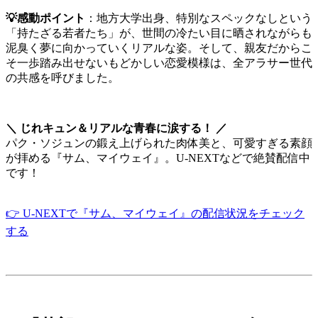
💡感動ポイント
：地方大学出身、特別なスペックなしという
「持たざる若者たち」が、世間の冷たい目に晒されながらも
泥臭く夢に向かっていくリアルな姿。そして、親友だからこ
そ一歩踏み出せないもどかしい恋愛模様は、全アラサー世代
の共感を呼びました。
＼ じれキュン＆リアルな青春に涙する！ ／
パク・ソジュンの鍛え上げられた肉体美と、可愛すぎる素顔
が拝める『サム、マイウェイ』。U-NEXTなどで絶賛配信中
です！
👉 U-NEXTで『サム、マイウェイ』の配信状況をチェック
する