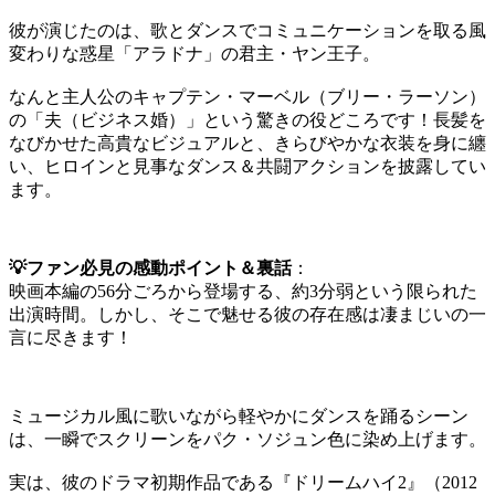
彼が演じたのは、歌とダンスでコミュニケーションを取る風
変わりな惑星「アラドナ」の君主・ヤン王子。
なんと主人公のキャプテン・マーベル（ブリー・ラーソン）
の「夫（ビジネス婚）」という驚きの役どころです！長髪を
なびかせた高貴なビジュアルと、きらびやかな衣装を身に纏
い、ヒロインと見事なダンス＆共闘アクションを披露してい
ます。
💡ファン必見の感動ポイント＆裏話
：
映画本編の56分ごろから登場する、約3分弱という限られた
出演時間。しかし、そこで魅せる彼の存在感は凄まじいの一
言に尽きます！
ミュージカル風に歌いながら軽やかにダンスを踊るシーン
は、一瞬でスクリーンをパク・ソジュン色に染め上げます。
実は、彼のドラマ初期作品である『ドリームハイ2』（2012