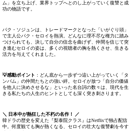
ム」を立ち上げ、業界トップへとのし上がっていく復讐と成
功の物語です。
パク・ソジュンは、トレードマークとなった「いがぐり頭」
で主人公パク・セロイを熱演。どんなに理不尽な権力に踏み
つけられても、決して自分の信念を曲げず、仲間を信じて突
き進むセロイの姿は、多くの視聴者の胸を熱くさせ、生きる
活力を与えてくれました。
💡感動ポイント
：どん底から一歩ずつ這い上がっていく「タ
ンバム」の仲間たちとの強い絆。セロイが放つ「自分の価値
を他人に決めさせるな」といった名台詞の数々は、現代を生
きる私たちの人生のヒントとしても深く突き刺さります。
＼ 日本中が熱狂した不朽の名作！ ／
韓ドラの歴史を変えた『梨泰院クラス』はNetflixで独占配信
中。何度観ても胸が熱くなる、セロイの壮大な復讐劇を今す