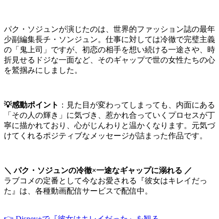
パク・ソジュンが演じたのは、世界的ファッション誌の最年
少副編集長チ・ソンジュン。仕事に対しては冷徹で完璧主義
の「鬼上司」ですが、初恋の相手を想い続ける一途さや、時
折見せるドジな一面など、そのギャップで世の女性たちの心
を鷲掴みにしました。
💡感動ポイント
：見た目が変わってしまっても、内面にある
「その人の輝き」に気づき、惹かれ合っていくプロセスが丁
寧に描かれており、心がじんわりと温かくなります。元気づ
けてくれるポジティブなメッセージが詰まった作品です。
＼ パク・ソジュンの冷徹×一途なギャップに溺れる ／
ラブコメの定番として今なお愛される『彼女はキレイだっ
た』は、各種動画配信サービスで配信中。
👉 Disney+で『彼女はキレイだった』を観る