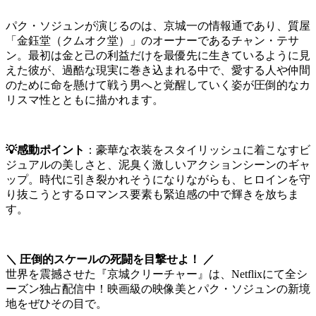
パク・ソジュンが演じるのは、京城一の情報通であり、質屋
「金鈺堂（クムオク堂）」のオーナーであるチャン・テサ
ン。最初は金と己の利益だけを最優先に生きているように見
えた彼が、過酷な現実に巻き込まれる中で、愛する人や仲間
のために命を懸けて戦う男へと覚醒していく姿が圧倒的なカ
リスマ性とともに描かれます。
💡感動ポイント
：豪華な衣装をスタイリッシュに着こなすビ
ジュアルの美しさと、泥臭く激しいアクションシーンのギャ
ップ。時代に引き裂かれそうになりながらも、ヒロインを守
り抜こうとするロマンス要素も緊迫感の中で輝きを放ちま
す。
＼ 圧倒的スケールの死闘を目撃せよ！ ／
世界を震撼させた『京城クリーチャー』は、Netflixにて全シ
ーズン独占配信中！映画級の映像美とパク・ソジュンの新境
地をぜひその目で。