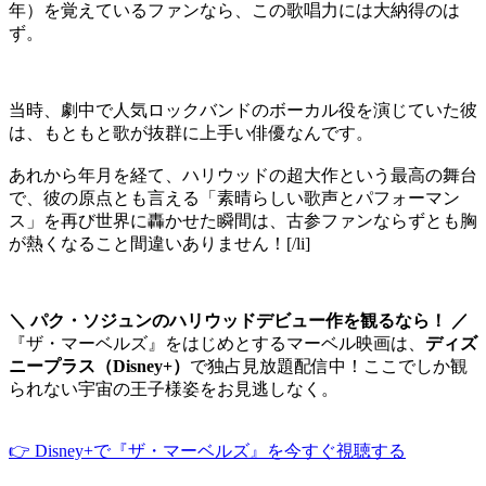
年）を覚えているファンなら、この歌唱力には大納得のは
ず。
当時、劇中で人気ロックバンドのボーカル役を演じていた彼
は、もともと歌が抜群に上手い俳優なんです。
あれから年月を経て、ハリウッドの超大作という最高の舞台
で、彼の原点とも言える「素晴らしい歌声とパフォーマン
ス」を再び世界に轟かせた瞬間は、古参ファンならずとも胸
が熱くなること間違いありません！[/li]
＼ パク・ソジュンのハリウッドデビュー作を観るなら！ ／
『ザ・マーベルズ』をはじめとするマーベル映画は、
ディズ
ニープラス（Disney+）
で独占見放題配信中！ここでしか観
られない宇宙の王子様姿をお見逃しなく。
👉 Disney+で『ザ・マーベルズ』を今すぐ視聴する