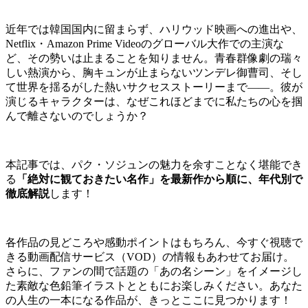
近年では韓国国内に留まらず、ハリウッド映画への進出や、
Netflix・Amazon Prime Videoのグローバル大作での主演な
ど、その勢いは止まることを知りません。青春群像劇の瑞々
しい熱演から、胸キュンが止まらないツンデレ御曹司、そし
て世界を揺るがした熱いサクセスストーリーまで――。彼が
演じるキャラクターは、なぜこれほどまでに私たちの心を掴
んで離さないのでしょうか？
本記事では、パク・ソジュンの魅力を余すことなく堪能でき
る
「絶対に観ておきたい名作」を最新作から順に、年代別で
徹底解説
します！
各作品の見どころや感動ポイントはもちろん、今すぐ視聴で
きる動画配信サービス（VOD）の情報もあわせてお届け。
さらに、ファンの間で話題の「あの名シーン」をイメージし
た素敵な色鉛筆イラストとともにお楽しみください。あなた
の人生の一本になる作品が、きっとここに見つかります！