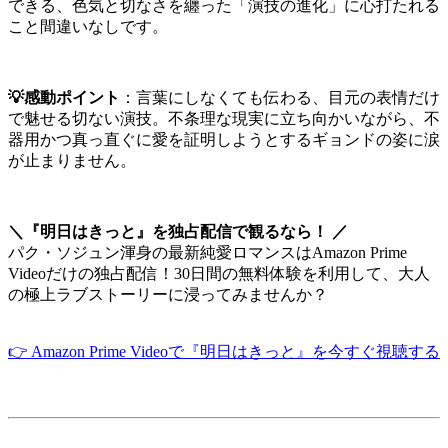
できる、色気と切なさを纏った「演技の進化」に心打たれる
こと間違いなしです。
💡感動ポイント
：言葉にしなくても伝わる、目元の表情だけ
で魅せる切ない演技。不条理な現実に立ち向かいながら、不
器用かつ真っ直ぐに愛を証明しようとするギョンドの姿に涙
が止まりません。
＼『明日はきっと』を独占配信で観るなら！ ／
パク・ソジュン渾身の最新純愛ロマンスはAmazon Prime
Videoだけの独占配信！30日間の無料体験を利用して、大人
の極上ラブストーリーに浸ってみませんか？
👉 Amazon Prime Videoで『明日はきっと』を今すぐ視聴する