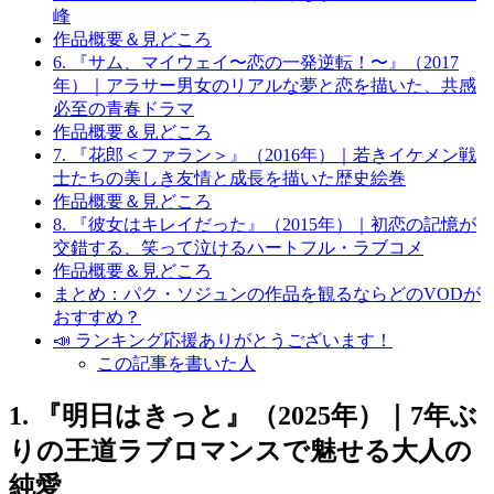
峰
作品概要＆見どころ
6. 『サム、マイウェイ〜恋の一発逆転！〜』（2017
年）｜アラサー男女のリアルな夢と恋を描いた、共感
必至の青春ドラマ
作品概要＆見どころ
7. 『花郎＜ファラン＞』（2016年）｜若きイケメン戦
士たちの美しき友情と成長を描いた歴史絵巻
作品概要＆見どころ
8. 『彼女はキレイだった』（2015年）｜初恋の記憶が
交錯する、笑って泣けるハートフル・ラブコメ
作品概要＆見どころ
まとめ：パク・ソジュンの作品を観るならどのVODが
おすすめ？
📣 ランキング応援ありがとうございます！
この記事を書いた人
1. 『明日はきっと』（2025年）｜7年ぶ
りの王道ラブロマンスで魅せる大人の
純愛