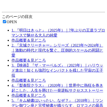
このページの目次
OPEN
1. 『明日はきっと』（2025年）｜7年ぶりの王道ラブロ
マンスで魅せる大人の純愛
作品概要＆見どころ
2. 『京城クリーチャー』シリーズ（2023年〜2024年）
｜激動の時代と現代を繋ぐ、圧倒的スケールの死闘と
愛
作品概要＆見どころ
3. 【映画】『ザ・マーベルズ』（2023年）｜ハリウッ
ド進出！短くも強烈なインパクトを残した宇宙の王子
役
作品概要＆見どころ
4. 『梨泰院クラス』（2020年）｜世界中に熱狂を巻き
起こした、人生を懸けた一発逆転サクセスストーリー
作品概要＆見どころ
5. 『キム秘書はいったい、なぜ？』（2018年）｜ツン
デレ御ワン座と完璧秘書が織りなす、ロマコメの最高