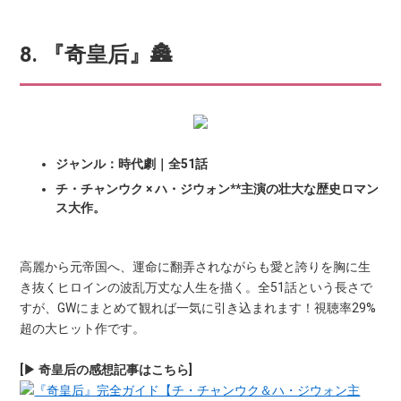
8. 『奇皇后』🏯
ジャンル：時代劇｜全51話
チ・チャンウク × ハ・ジウォン**主演の壮大な歴史ロマン
ス大作。
高麗から元帝国へ、運命に翻弄されながらも愛と誇りを胸に生
き抜くヒロインの波乱万丈な人生を描く。全51話という長さで
すが、GWにまとめて観れば一気に引き込まれます！視聴率29%
超の大ヒット作です。
[▶ 奇皇后の感想記事はこちら]