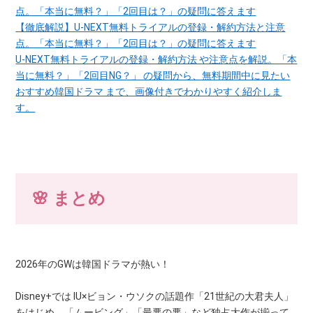
【徹底解説】U-NEXT無料トライアルの登録・解約方法と注意
点。「本当に無料？」「2回目は？」の疑問に答えます
U-NEXT無料トライアルの登録・解約方法 や注意点を解説。「本
当に無料？」「2回目NG？」 の疑問から、無料期間中に見たい
おすすめ韓国ドラマ まで、画像付きでわかりやすく紹介しま
す。
🌸 まとめ
2026年のGWは韓国ドラマが熱い！
Disney+では IU×ビョン・ウソクの話題作「21世紀の大君夫人」
をはじめ、「ムービング」「最悪の悪」など独占大作が揃って