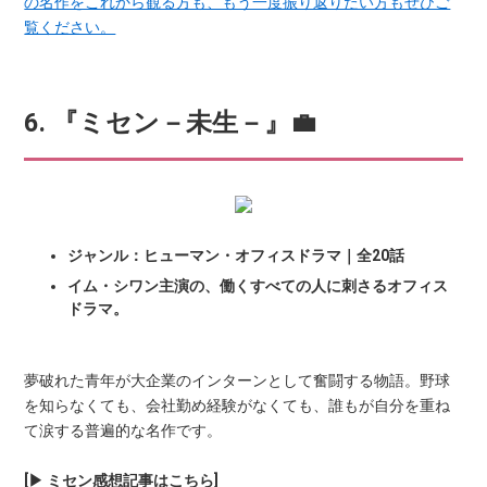
の名作をこれから観る方も、もう一度振り返りたい方もぜひご
覧ください。
6. 『ミセン－未生－』💼
ジャンル：ヒューマン・オフィスドラマ｜全20話
イム・シワン主演の、働くすべての人に刺さるオフィス
ドラマ。
夢破れた青年が大企業のインターンとして奮闘する物語。野球
を知らなくても、会社勤め経験がなくても、誰もが自分を重ね
て涙する普遍的な名作です。
[▶ ミセン感想記事はこちら]