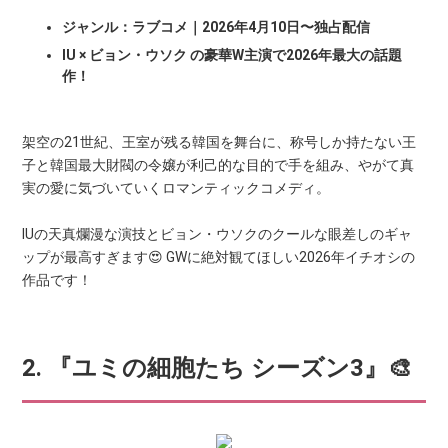
ジャンル：ラブコメ｜2026年4月10日〜独占配信
IU × ビョン・ウソク の豪華W主演で2026年最大の話題
作！
架空の21世紀、王室が残る韓国を舞台に、称号しか持たない王
子と韓国最大財閥の令嬢が利己的な目的で手を組み、やがて真
実の愛に気づいていくロマンティックコメディ。
IUの天真爛漫な演技とビョン・ウソクのクールな眼差しのギャ
ップが最高すぎます😍 GWに絶対観てほしい2026年イチオシの
作品です！
2. 『ユミの細胞たち シーズン3』🎨