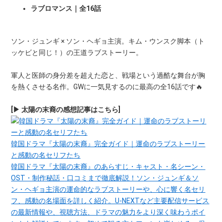
ラブロマンス｜全16話
ソン・ジュンギ × ソン・ヘギョ主演。キム・ウンスク脚本（ト
ッケビと同じ！）の王道ラブストーリー。
軍人と医師の身分差を超えた恋と、戦場という過酷な舞台が胸
を熱くさせる名作。GWに一気見するのに最高の全16話です🔥
[▶ 太陽の末裔の感想記事はこちら]
韓国ドラマ『太陽の末裔』完全ガイド｜運命のラブストーリー
と感動の名セリフたち
韓国ドラマ『太陽の末裔』のあらすじ・キャスト・名シーン・
OST・制作秘話・口コミまで徹底解説！ソン・ジュンギ＆ソ
ン・ヘギョ主演の運命的なラブストーリーや、心に響く名セリ
フ、感動の名場面を詳しく紹介。U-NEXTなど主要配信サービス
の最新情報や、視聴方法、ドラマの魅力をより深く味わうポイ