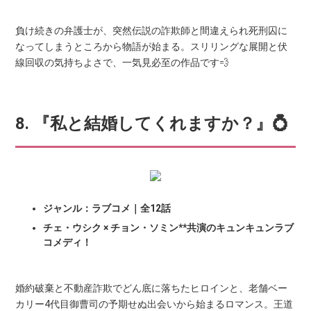
負け続きの弁護士が、突然伝説の詐欺師と間違えられ死刑囚に
なってしまうところから物語が始まる。スリリングな展開と伏
線回収の気持ちよさで、一気見必至の作品です💨
8. 『私と結婚してくれますか？』💍
ジャンル：ラブコメ｜全12話
チェ・ウシク × チョン・ソミン**共演のキュンキュンラブ
コメディ！
婚約破棄と不動産詐欺でどん底に落ちたヒロインと、老舗ベー
カリー4代目御曹司の予期せぬ出会いから始まるロマンス。王道