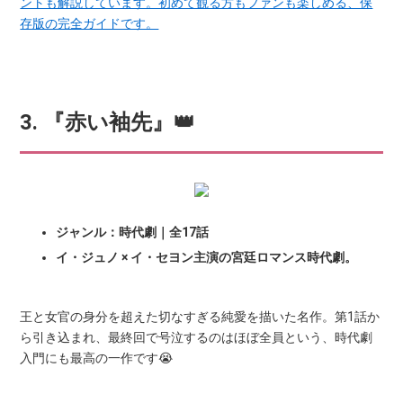
ントも解説しています。初めて観る方もファンも楽しめる、保
存版の完全ガイドです。
3. 『赤い袖先』👑
ジャンル：時代劇｜全17話
イ・ジュノ × イ・セヨン主演の宮廷ロマンス時代劇。
王と女官の身分を超えた切なすぎる純愛を描いた名作。第1話か
ら引き込まれ、最終回で号泣するのはほぼ全員という、時代劇
入門にも最高の一作です😭