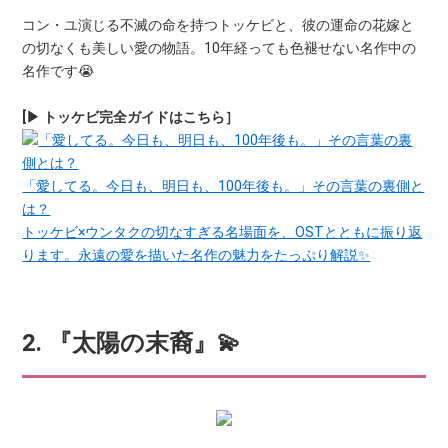
コン・ユ演じる不滅の命を持つトッケビと、彼の運命の花嫁と
の切なくも美しい愛の物語。10年経っても色褪せない名作中の
名作です😭
[▶ トッケビ完全ガイドはこちら］
「愛してる。今日も、明日も、100年後も。」その言葉の裏側と
は？
トッケビ×ウンタクの切なすぎる名場面を、OSTとともに振り返
ります。永遠の愛を描いた名作の魅力をたっぷり解説✨
2. 『太陽の末裔』💫