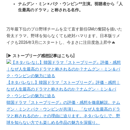
ナムグン・ミン × パク・ウンビン**主演。視聴者から「人
生最高のドラマ」と称される名作。
万年最下位のプロ野球チームを立て直す新任GMの奮闘を描いた
骨太ドラマ。野球を知らなくても絶対ハマります。日本版リメ
イクも2026年3月にスタートし、今まさに注目度急上昇中🔥
[▶ ストーブリーグ感想記事はこちら]
【ネタバレなし】韓国ドラマ『ストーブリーグ』評価・感想｜
なぜ人生最高のドラマと称されるのか？ナムグン・ミン＆パ
ク・ウンビンの魅力に迫る
韓国ドラマ『ストーブリーグ』の評価・感想を徹底解説。ナム
グン・ミンとパク・ウンビンが共演し、「なぜ人生最高のドラ
マと称されるのか」その理由に迫ります。ネタバレなしで、野
球を知らない方でも楽しめる作品の魅力を深掘り。