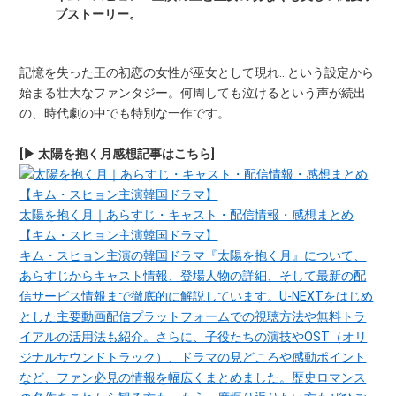
ブストーリー。
記憶を失った王の初恋の女性が巫女として現れ…という設定から
始まる壮大なファンタジー。何周しても泣けるという声が続出
の、時代劇の中でも特別な一作です。
[▶ 太陽を抱く月感想記事はこちら]
太陽を抱く月｜あらすじ・キャスト・配信情報・感想まとめ
【キム・スヒョン主演韓国ドラマ】
キム・スヒョン主演の韓国ドラマ『太陽を抱く月』について、
あらすじからキャスト情報、登場人物の詳細、そして最新の配
信サービス情報まで徹底的に解説しています。U-NEXTをはじめ
とした主要動画配信プラットフォームでの視聴方法や無料トラ
イアルの活用法も紹介。さらに、子役たちの演技やOST（オリ
ジナルサウンドトラック）、ドラマの見どころや感動ポイント
など、ファン必見の情報を幅広くまとめました。歴史ロマンス