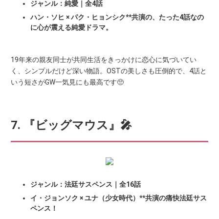
ジャンル：純愛｜全4話
ハン・ソヒ × パク・ヒョンシク**共演の、たった4話なの
に心が震える純愛ドラマ。
19年来の親友同士が共同生活をきっかけに恋心に気づいてい
く、シンプルだけど深い物語。OSTの美しさも圧倒的で、4話と
いう短さがGW一気見にも最高です🥺
7. 『ビッグマウス』🎤
ジャンル：法廷サスペンス｜全16話
イ・ジョンソク × ユナ（少女時代）**共演の痛快法廷サス
ペンス！