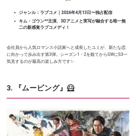
ジャンル：ラブコメ｜2026年4月13日〜独占配信
キム・ゴウン**主演、3Dアニメと実写が融合する唯一無
二の新感覚ラブコメディ！
会社員から人気ロマンス小説家へと成長したユミが、新たな恋
に向かって歩み出す第3弾。シーズン1・2を観てからGWにS3一
気見するのが最高の楽しみ方です✨
3. 『ムービング』🦸