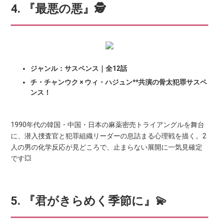
4. 『最悪の悪』🕵️
ジャンル：サスペンス｜全12話
チ・チャンウク × ウィ・ハジュン**共演の骨太犯罪サスペ
ンス！
1990年代の韓国・中国・日本の麻薬密売トライアングルを舞台
に、潜入捜査官と犯罪組織リーダーの息詰まる心理戦を描く。2
人の男の化学反応が見どころで、止まらない展開に一気見確定
です💥
5. 『君がきらめく季節に』💫