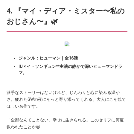
4. 『マイ・ディア・ミスター〜私の
おじさん〜』🌿
ジャンル：ヒューマン｜全16話
IU × イ・ソンギュン**主演の静かで深いヒューマンドラ
マ。
派手なストーリーはないけれど、じんわりと心に染みる温か
さ。疲れたGWの夜にそっと寄り添ってくれる、大人にこそ観て
ほしい名作です。
「全部なんてことない。幸せに生きられる」このセリフに何度
救われたことか😌