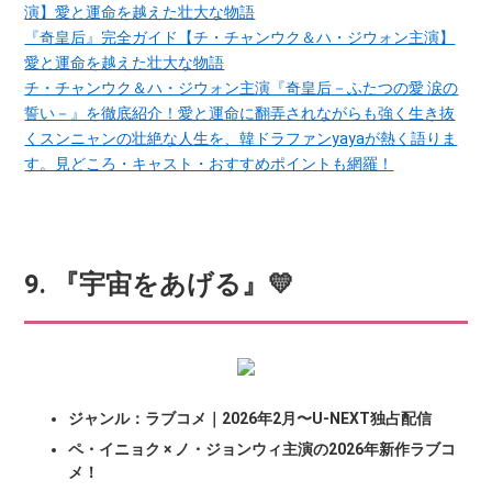
『奇皇后』完全ガイド【チ・チャンウク＆ハ・ジウォン主演】
愛と運命を越えた壮大な物語
チ・チャンウク＆ハ・ジウォン主演『奇皇后－ふたつの愛 涙の
誓い－』を徹底紹介！愛と運命に翻弄されながらも強く生き抜
くスンニャンの壮絶な人生を、韓ドラファンyayaが熱く語りま
す。見どころ・キャスト・おすすめポイントも網羅！
9. 『宇宙をあげる』💛
ジャンル：ラブコメ｜2026年2月〜U-NEXT独占配信
ペ・イニョク × ノ・ジョンウィ主演の2026年新作ラブコ
メ！