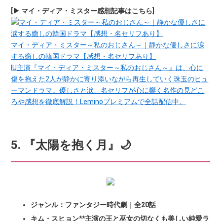
[▶ マイ・ディア・ミスター感想記事はこちら]
マイ・ディア・ミスター～私のおじさん～｜静かな優しさに涙
する癒しの韓国ドラマ【感想・名セリフあり】
IU主演『マイ・ディア・ミスター～私のおじさん～』は、心に
傷を抱えた2人が静かに寄り添いながら再生していく珠玉のヒュ
ーマンドラマ。優しさと涙、名セリフが心に響く名作の見どこ
ろや感想を徹底解説！Leminoプレミアムで全話配信中。
5. 『太陽を抱く月』🌙
ジャンル：ファンタジー時代劇｜全20話
キム・スヒョン**主演の王と巫女の切なくも美しい純愛ラ