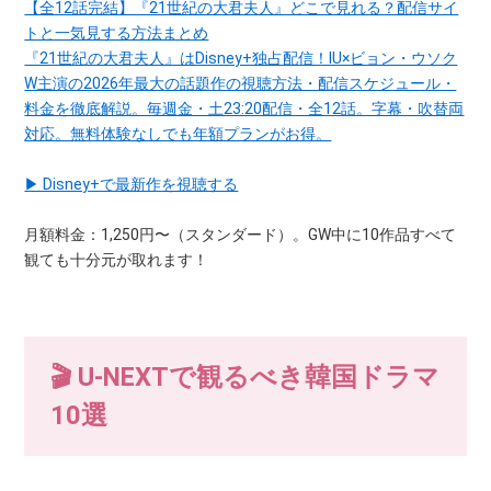
【全12話完結】『21世紀の大君夫人』どこで見れる？配信サイ
トと一気見する方法まとめ
『21世紀の大君夫人』はDisney+独占配信！IU×ビョン・ウソク
W主演の2026年最大の話題作の視聴方法・配信スケジュール・
料金を徹底解説。毎週金・土23:20配信・全12話。字幕・吹替両
対応。無料体験なしでも年額プランがお得。
▶ Disney+で最新作を視聴する
月額料金：1,250円〜（スタンダード）。GW中に10作品すべて
観ても十分元が取れます！
🎬 U-NEXTで観るべき韓国ドラマ
10選