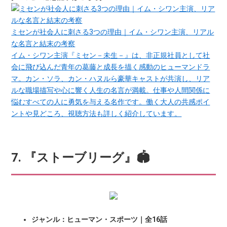
ミセンが社会人に刺さる3つの理由｜イム・シワン主演、リアル
な名言と結末の考察
イム・シワン主演『ミセン－未生－』は、非正規社員として社
会に飛び込んだ青年の葛藤と成長を描く感動のヒューマンドラ
マ。カン・ソラ、カン・ハヌルら豪華キャストが共演し、リア
ルな職場描写や心に響く人生の名言が満載。仕事や人間関係に
悩むすべての人に勇気を与える名作です。働く大人の共感ポイ
ントや見どころ、視聴方法も詳しく紹介しています。
7. 『ストーブリーグ』🏟️
ジャンル：ヒューマン・スポーツ｜全16話