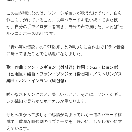
この曲が特別なのは、ソン・シギョンが歌うだけでなく、自ら
作曲も手がけていること。長年バラードを歌い続けてきた彼
が、自分の手でメロディを書き、自分の声で届けた、いわば“セ
ルフコンポーズOST”です。
『青い海の伝説』のOST以来、約2年ぶりに自作曲でドラマ音楽
に帰ってきたことでも話題になりました。
歌・作曲：ソン・シギョン（성시경）
作詞：シム・ヒョンボ
（심현보）
編曲：ファン・ソンジェ（황성제）／ストリングス
編曲：パク・インヨン（박인영）
暖かなストリングスと、美しいピアノ。そこに、ソン・シギョ
ンの繊細で柔らかなボーカルが重なります。
サビへ向かって少しずつ感情が高まっていく王道のバラード構
成で、重厚な時代劇のラブテーマを、静かに、しかし確かに支
えています。