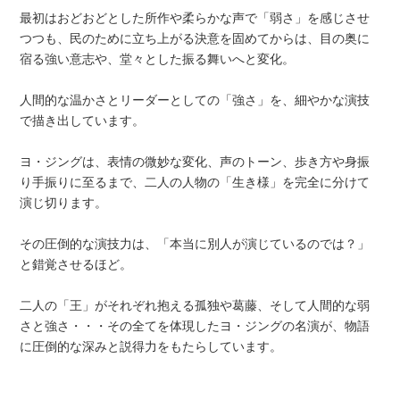
最初はおどおどとした所作や柔らかな声で「弱さ」を感じさせ
つつも、民のために立ち上がる決意を固めてからは、目の奥に
宿る強い意志や、堂々とした振る舞いへと変化。
人間的な温かさとリーダーとしての「強さ」を、細やかな演技
で描き出しています。
ヨ・ジングは、表情の微妙な変化、声のトーン、歩き方や身振
り手振りに至るまで、二人の人物の「生き様」を完全に分けて
演じ切ります。
その圧倒的な演技力は、「本当に別人が演じているのでは？」
と錯覚させるほど。
二人の「王」がそれぞれ抱える孤独や葛藤、そして人間的な弱
さと強さ・・・その全てを体現したヨ・ジングの名演が、物語
に圧倒的な深みと説得力をもたらしています。