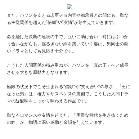
また、ハソンを支える忠臣チョ内官や都承旨との間にも、単な
る主従関係を超えた“信頼”や“友情”が芽生えていきます。
命を懸けた決断の連続の中で、互いに助け合い、時にはぶつか
り合いながらも、揺るぎない絆を築いていく姿は、男同士の熱
いドラマとしても見応え十分です。
こうした人間関係の積み重ねが、ハソンを「真の王」へと成長
させる大きな原動力となります。
極限の状況下でこそ生まれる“信頼”や“支え合い”の尊さ、『王に
なった男』は、権力やサスペンスの裏側で、こうした人間ドラ
マの醍醐味をしっかり味わえる作品です。
単なるロマンスや友情を超えた、「困難な時代を生き抜くため
の絆」が、物語に深い感動と余韻を与えています。