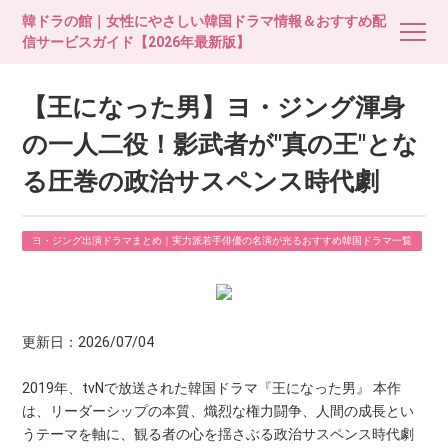
韓ドラの館｜女性にやさしい韓国ドラマ情報＆おすすめ配
信サービスガイド【2026年最新版】
【王になった男】ヨ・ジング渾身
の一人二役！影武者が"真の王"とな
る圧巻の政治サスペンス時代劇
ヨ・ジング出演ドラマまとめ｜実力派若手俳優の名演が光るおすすめ韓国ドラマ一覧
更新日：2026/07/04
2019年、tvNで放送された韓国ドラマ『王になった男』 本作
は、リーダーシップの本質、熾烈な権力闘争、人間の成長とい
うテーマを軸に、観る者の心を揺さぶる政治サスペンス時代劇