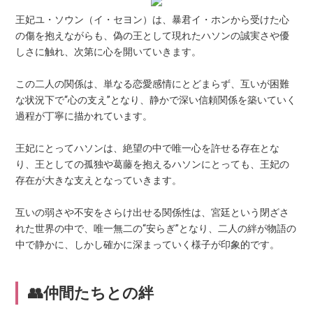
王妃ユ・ソウン（イ・セヨン）は、暴君イ・ホンから受けた心
の傷を抱えながらも、偽の王として現れたハソンの誠実さや優
しさに触れ、次第に心を開いていきます。
この二人の関係は、単なる恋愛感情にとどまらず、互いが困難
な状況下で“心の支え”となり、静かで深い信頼関係を築いていく
過程が丁寧に描かれています。
王妃にとってハソンは、絶望の中で唯一心を許せる存在とな
り、王としての孤独や葛藤を抱えるハソンにとっても、王妃の
存在が大きな支えとなっていきます。
互いの弱さや不安をさらけ出せる関係性は、宮廷という閉ざさ
れた世界の中で、唯一無二の“安らぎ”となり、二人の絆が物語の
中で静かに、しかし確かに深まっていく様子が印象的です。
👥仲間たちとの絆