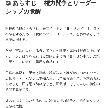
📖 あらすじ ― 権力闘争とリーダー
シップの覚醒
暗殺の危機にさらされた暴君イ・ホン（ヨ・ジング）は、自ら
の命を守るため、道化師ハソン（ヨ・ジング）を影武者として
王座に据える。
だが、宮廷にはびこる権力者たちの陰謀と腐敗は想像以上に深
く、ハソンは命を狙われる危険と常に隣り合わせの中で、次第
に王としての責任と重圧を痛感していく。
王宮の奥深くに巣食う謀略、誰が味方で誰が敵なのかも分から
ぬ孤独・・・ハソンは本物の王として振る舞うことを求められ
ながらも、民を思う純粋な心と、正義感、そして自らの信念の
狭間で葛藤する。
彼の前に立ちはだかるのは、冷徹な権力闘争と、絶え間なく迫
る命の危機。