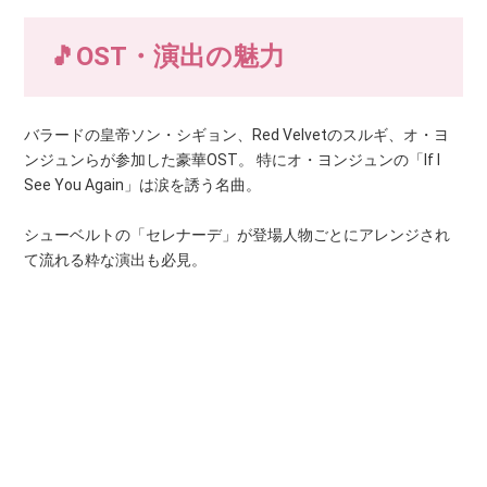
🎵OST・演出の魅力
バラードの皇帝ソン・シギョン、Red Velvetのスルギ、オ・ヨ
ンジュンらが参加した豪華OST。 特にオ・ヨンジュンの「If I
See You Again」は涙を誘う名曲。
シューベルトの「セレナーデ」が登場人物ごとにアレンジされ
て流れる粋な演出も必見。