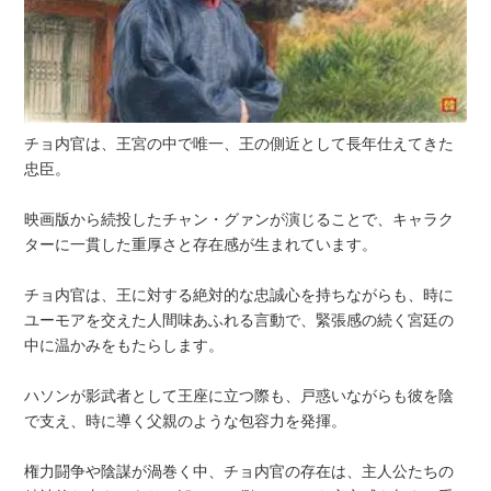
チョ内官は、王宮の中で唯一、王の側近として長年仕えてきた
忠臣。
映画版から続投したチャン・グァンが演じることで、キャラク
ターに一貫した重厚さと存在感が生まれています。
チョ内官は、王に対する絶対的な忠誠心を持ちながらも、時に
ユーモアを交えた人間味あふれる言動で、緊張感の続く宮廷の
中に温かみをもたらします。
ハソンが影武者として王座に立つ際も、戸惑いながらも彼を陰
で支え、時に導く父親のような包容力を発揮。
権力闘争や陰謀が渦巻く中、チョ内官の存在は、主人公たちの