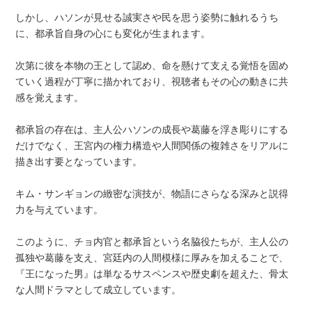
しかし、ハソンが見せる誠実さや民を思う姿勢に触れるうち
に、都承旨自身の心にも変化が生まれます。
次第に彼を本物の王として認め、命を懸けて支える覚悟を固め
ていく過程が丁寧に描かれており、視聴者もその心の動きに共
感を覚えます。
都承旨の存在は、主人公ハソンの成長や葛藤を浮き彫りにする
だけでなく、王宮内の権力構造や人間関係の複雑さをリアルに
描き出す要となっています。
キム・サンギョンの緻密な演技が、物語にさらなる深みと説得
力を与えています。
このように、チョ内官と都承旨という名脇役たちが、主人公の
孤独や葛藤を支え、宮廷内の人間模様に厚みを加えることで、
『王になった男』は単なるサスペンスや歴史劇を超えた、骨太
な人間ドラマとして成立しています。