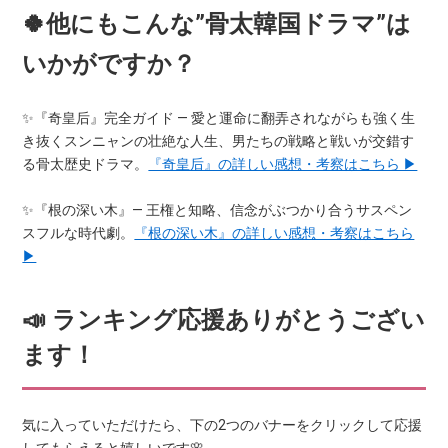
🍀他にもこんな”骨太韓国ドラマ”は
いかがですか？
✨『奇皇后』完全ガイド ― 愛と運命に翻弄されながらも強く生
き抜くスンニャンの壮絶な人生、男たちの戦略と戦いが交錯す
る骨太歴史ドラマ。
『奇皇后』の詳しい感想・考察はこちら ▶
✨『根の深い木』― 王権と知略、信念がぶつかり合うサスペン
スフルな時代劇。
『根の深い木』の詳しい感想・考察はこちら
▶
📣 ランキング応援ありがとうござい
ます！
気に入っていただけたら、下の2つのバナーをクリックして応援
してもらえると嬉しいです🌸