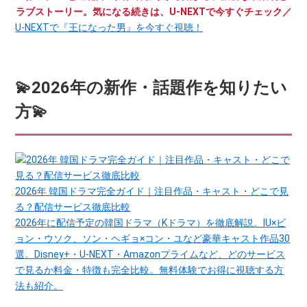
ラブストーリー。気になる続きは、U-NEXTで今すぐチェック／
U-NEXTで『王になった男』を今すぐ視聴！
💫2026年の新作・話題作を知りたい
方💫
2026年 韓国ドラマ完全ガイド｜注目作品・キャスト・どこで見
る？配信サービス徹底比較
2026年に配信予定の韓国ドラマ（Kドラマ）を徹底解説。IU×ビ
ョン・ウソク、ソン・ヘギョ×コン・ユなど豪華キャスト作品30
選。Disney+・U-NEXT・Amazonプライムなど、どのサービス
で見るか料金・特徴も完全比較。無料体験でお得に視聴する方
法も紹介。