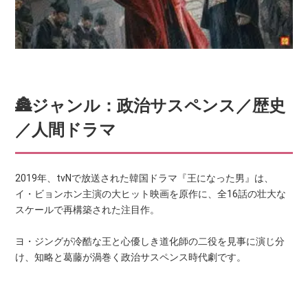
🏯ジャンル：政治サスペンス／歴史
／人間ドラマ
2019年、tvNで放送された韓国ドラマ『王になった男』は、
イ・ビョンホン主演の大ヒット映画を原作に、全16話の壮大な
スケールで再構築された注目作。
ヨ・ジングが冷酷な王と心優しき道化師の二役を見事に演じ分
け、知略と葛藤が渦巻く政治サスペンス時代劇です。