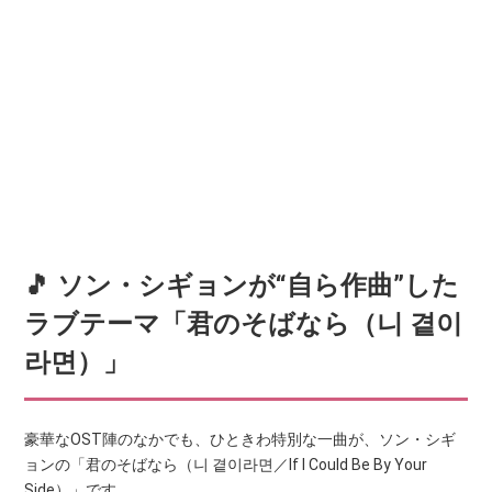
🎵 ソン・シギョンが“自ら作曲”した
ラブテーマ「君のそばなら（니 곁이
라면）」
豪華なOST陣のなかでも、ひときわ特別な一曲が、ソン・シギ
ョンの「君のそばなら（니 곁이라면／If I Could Be By Your
Side）」です。