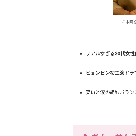
※本画
リアルすぎる30代女性
ヒョンビン初主演
ドラ
笑いと涙
の絶妙バラン