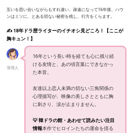
互いを思い合いながらもすれ違い、疎遠になって16年後、ハウ
ンはミソに、とある切ない秘密を残し、行方をくらます。
✍️ 18年ドラ歴ライターのイチオシ見どころ！【ここが
胸キュン！】
16年という長い時を経ても心に残り続
ける友情と、あの頃言葉にできなかっ
管理人
た本音。
友達以上恋人未満の切ない三角関係の
心理描写が、映像の美しさとともに胸
に刺さり、涙が止まりません。
💡 韓ドラの館・あわせて読みたい注目
情報
本作でヒロインたちの運命を揺る