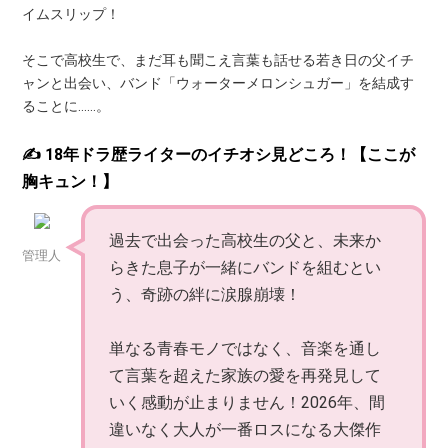
イムスリップ！
そこで高校生で、まだ耳も聞こえ言葉も話せる若き日の父イチ
ャンと出会い、バンド「ウォーターメロンシュガー」を結成す
ることに……。
✍️ 18年ドラ歴ライターのイチオシ見どころ！【ここが
胸キュン！】
過去で出会った高校生の父と、未来か
管理人
らきた息子が一緒にバンドを組むとい
う、奇跡の絆に涙腺崩壊！
単なる青春モノではなく、音楽を通し
て言葉を超えた家族の愛を再発見して
いく感動が止まりません！2026年、間
違いなく大人が一番ロスになる大傑作