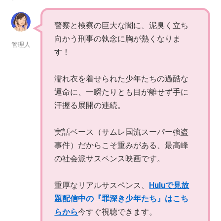
警察と検察の巨大な闇に、泥臭く立ち
向かう刑事の執念に胸が熱くなりま
管理人
す！
濡れ衣を着せられた少年たちの過酷な
運命に、一瞬たりとも目が離せず手に
汗握る展開の連続。
実話ベース（サムレ国流スーパー強盗
事件）だからこそ重みがある、最高峰
の社会派サスペンス映画です。
重厚なリアルサスペンス、
Huluで見放
題配信中の『罪深き少年たち』はこち
らから
今すぐ視聴できます。