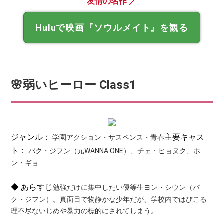
友情の名作 ／
Huluで映画『ソウルメイト』を観る
🌸弱いヒーロー Class1
ジャンル：
主要キャス
学園アクション・サスペンス・青春
ト：
パク・ジフン（元WANNA ONE）、チェ・ヒョヌク、ホ
ン・ギョ
◆ あらすじ
勉強だけに集中したい優等生ヨン・シウン（パ
ク・ジフン）。真面目で物静かな少年だが、学校内ではびこる
理不尽ないじめや暴力の標的にされてしまう。