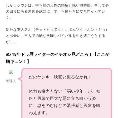
しかしシウンは、持ち前の天性の頭脳と鋭い観察眼、そして身
の回りにある道具を武器にして、不良たちに立ち向かってい
く。
新たな友人スホ（チェ・ヒョヌク）、ポムソク（ホン・ギョ）
と出会い、三人で過酷な学園サバイバルを生き抜こうとする
が……。
✍️ 18年ドラ歴ライターのイチオシ見どころ！【ここが
胸キュン！】
だのヤンキー映画と侮るなかれ！
管理人
体力も権力もない「弱い少年」が、知
略と勇気で巨大な悪に立ち向かう姿
に、息をのむほどの緊張感と興奮を味
わえます。