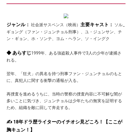
ジャンル：
主要キャスト：
社会派サスペンス（映画）
ソル_
ギョング（ファン・ジュンチョル刑事）、ユ・ジュンサン、チ
ン・ギョン、ホ・ソンテ、ヨム・ヘラン、ソ・イングク
◆ あらすじ
1999年、ある強盗殺人事件で3人の少年が逮捕さ
れる。
翌年、「狂犬」の異名を持つ刑事ファン・ジュンチョルのもと
に、真犯人に関する衝撃の通報が入る。
再捜査を進めるうちに、当時の警察の捜査内容に不可解な闇が
多いことに気づき、ジュンチョルは少年たちの無実を証明する
ため、組織を敵に回して奔走する。
✍️ 18年ドラ歴ライターのイチオシ見どころ！【ここが
胸キュン！】