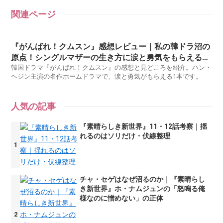
関連ページ
『がんばれ！クムスン』感想レビュー｜私の韓ドラ沼の
原点！シングルマザーの生き方に涙と勇気をもらえる名
作
韓国ドラマ『がんばれ！クムスン』の感想と見どころを紹介。ハン・
ヘジン主演の名作ホームドラマで、涙と勇気がもらえる1本です。
人気の記事
『素晴らしき新世界』11・12話考察｜揺
れるのはソリだけ・伏線整理
チャ・セゲはなぜ沼るのか｜『素晴らし
き新世界』ホ・ナムジュンの「怒鳴る俺
様なのに憎めない」の正体