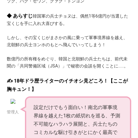
ソク、パク・セワン、クァク・ドンヨン
◆ あらすじ
韓国軍の兵士チョヌは、偶然1等6億円が当選した
宝くじを手に入れ大喜びする。
しかし、その宝くじがまさかの風に乗って軍事境界線を越え、
北朝鮮の兵士ヨンホのもとへ飛んでいってしまう！
数億円の所有権をめぐり、韓国と北朝鮮の兵士たちは、前代未
聞の「共同警備区域（JSA）」で秘密の会談を開くことに……。
✍️ 18年ドラ歴ライターのイチオシ見どころ！【ここが
胸キュン！】
設定だけでもう面白い！南北の軍事境
管理人
界線を越えた1枚の紙切れを巡る、予測
不可能なハラハラ展開と、兵士たちの
コミカルな駆け引きがとにかく最高で