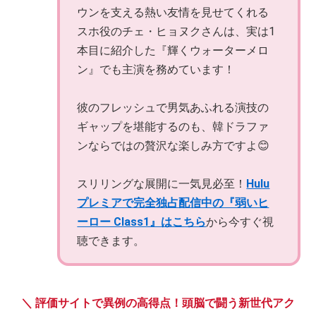
ウンを支える熱い友情を見せてくれる
スホ役のチェ・ヒョヌクさんは、実は1
本目に紹介した『輝くウォーターメロ
ン』でも主演を務めています！
彼のフレッシュで男気あふれる演技の
ギャップを堪能するのも、韓ドラファ
ンならではの贅沢な楽しみ方ですよ😊
スリリングな展開に一気見必至！
Hulu
プレミアで完全独占配信中の『弱いヒ
ーロー Class1』はこちら
から今すぐ視
聴できます。
＼ 評価サイトで異例の高得点！頭脳で闘う新世代アク