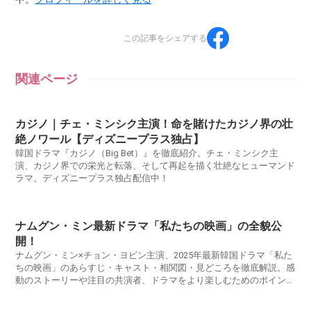
この記事をシェアする
関連ページ
カジノ｜チェ・ミンシク主演！命を賭けたカジノ界の壮
絶ノワール【ディズニープラス独占】
韓国ドラマ『カジノ（Big Bet）』を徹底紹介。チェ・ミンシク主
演、カジノ界での栄光と転落、そして再起を描く壮絶なヒューマンド
ラマ。ディズニープラス独占配信中！
ナムグン・ミン最新ドラマ「私たちの映画」の全貌公
開！
ナムグン・ミン×チョン・ヨビン主演、2025年最新韓国ドラマ「私た
ちの映画」のあらすじ・キャスト・相関図・見どころを徹底解説。感
動のストーリーや注目の共演者、ドラマをより楽しむためのポイント
をわかりやすく紹介します。日本でのDisney+独占配信情報や視聴方
法、など最新情報も網羅。韓ドラファン必見の保存版ガイドです。