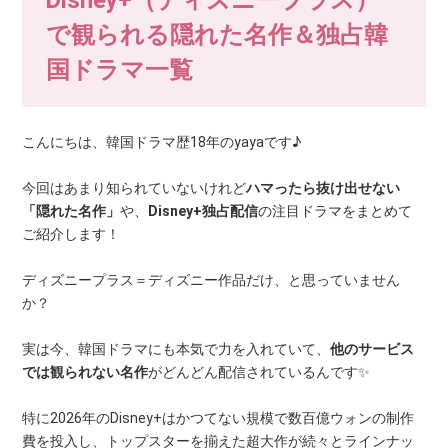
Disney+（ディズニープラス）
で観られる隠れた名作＆独占韓
国ドラマ一覧
こんにちは、韓国ドラマ歴18年のyayaです♪
今回はあまり知られていないけれど
ハマったら抜け出せない
「隠れた名作」
や、
Disney+独占配信
の注目ドラマをまとめて
ご紹介します！
ディズニープラス＝ディズニー作品だけ、と思っていません
か？
実は今、韓国ドラマにも本気で力を入れていて、
他のサービス
では観られない名作
がどんどん配信されているんです✨
特に2026年のDisney+はかつてない規模で数百億ウォンの制作
費を投入し、トップスターを揃えた超大作が続々とラインナッ