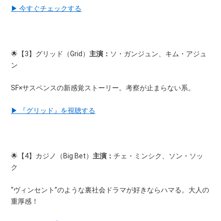
▶ 今すぐチェックする
🌟【3】グリッド（Grid）
主演：
ソ・ガンジュン、キム・アジュ
ン
SF×サスペンスの新感覚ストーリー。考察が止まらない系。
▶ 『グリッド』を視聴する
🌟【4】カジノ（Big Bet）
主演：
チェ・ミンシク、ソン・ソッ
ク
“ヴィンセント”のような裏社会ドラマが好きならハマる。大人の
重厚感！