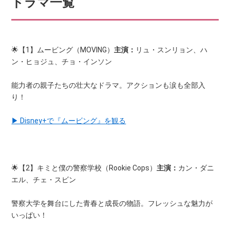
ドラマ一覧
🌟【1】ムービング（MOVING）
主演：
リュ・スンリョン、ハ
ン・ヒョジュ、チョ・インソン
能力者の親子たちの壮大なドラマ。アクションも涙も全部入
り！
▶ Disney+で『ムービング』を観る
🌟【2】キミと僕の警察学校（Rookie Cops）
主演：
カン・ダニ
エル、チェ・スビン
警察大学を舞台にした青春と成長の物語。フレッシュな魅力が
いっぱい！