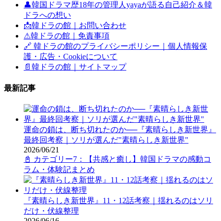
👤韓国ドラマ歴18年の管理人yayaが語る自己紹介＆韓
ドラへの想い
📩韓ドラの館｜お問い合わせ
⚠韓ドラの館｜免責事項
🔗 韓ドラの館のプライバシーポリシー｜個人情報保
護・広告・Cookieについて
📄韓ドラの館｜サイトマップ
最新記事
運命の鎖は、断ち切れたのか──『素晴らしき新世界』
最終回考察｜ソリが選んだ"素晴らしき新世界"
2026/06/21
📓 カテゴリー7：【共感と癒し】韓国ドラマの感動コ
ラム・体験記まとめ
『素晴らしき新世界』11・12話考察｜揺れるのはソリ
だけ・伏線整理
2026/06/16