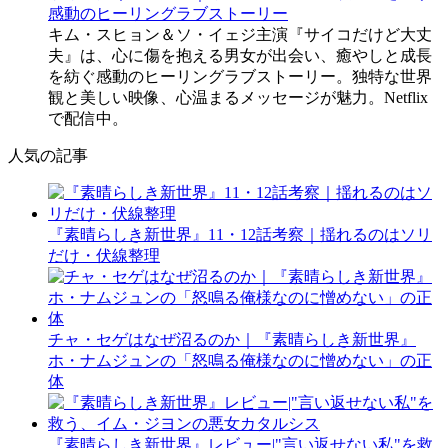
感動のヒーリングラブストーリー
キム・スヒョン＆ソ・イェジ主演『サイコだけど大丈
夫』は、心に傷を抱える男女が出会い、癒やしと成長
を紡ぐ感動のヒーリングラブストーリー。独特な世界
観と美しい映像、心温まるメッセージが魅力。Netflix
で配信中。
人気の記事
『素晴らしき新世界』11・12話考察｜揺れるのはソリ
だけ・伏線整理
チャ・セゲはなぜ沼るのか｜『素晴らしき新世界』
ホ・ナムジュンの「怒鳴る俺様なのに憎めない」の正
体
『素晴らしき新世界』レビュー|"言い返せない私"を救