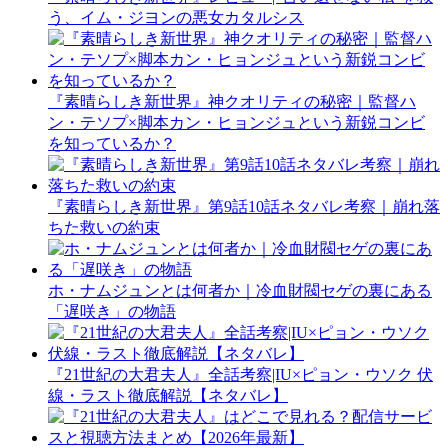
う、イム・ジヨンの悪女カタルシス
『素晴らしき新世界』神クオリティの秘密｜監督ハ
ン・テソプ×脚本カン・ヒョンジュという新鋭コンビ
を知っているか？
『素晴らしき新世界』第9話10話ネタバレ考察｜崩れ落
ちた救いの約束
ホ・ナムジュンとは何者か｜冷血財閥セゲの裏にある
「遅咲き」の物語
『21世紀の大君夫人』全話考察|IU×ピョン・ウソク 伏
線・ラスト徹底解説【ネタバレ】