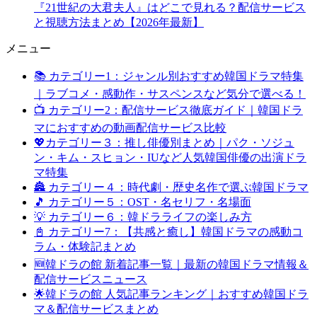
『21世紀の大君夫人』はどこで見れる？配信サービス
と視聴方法まとめ【2026年最新】
メニュー
📚 カテゴリー1：ジャンル別おすすめ韓国ドラマ特集
｜ラブコメ・感動作・サスペンスなど気分で選べる！
📺 カテゴリー2：配信サービス徹底ガイド｜韓国ドラ
マにおすすめの動画配信サービス比較
💖カテゴリー３：推し俳優別まとめ｜パク・ソジュ
ン・キム・スヒョン・IUなど人気韓国俳優の出演ドラ
マ特集
🏯 カテゴリー４：時代劇・歴史名作で選ぶ韓国ドラマ
🎵 カテゴリー５：OST・名セリフ・名場面
💡 カテゴリー６：韓ドラライフの楽しみ方
📓 カテゴリー7：【共感と癒し】韓国ドラマの感動コ
ラム・体験記まとめ
🆕韓ドラの館 新着記事一覧｜最新の韓国ドラマ情報＆
配信サービスニュース
🌟韓ドラの館 人気記事ランキング｜おすすめ韓国ドラ
マ＆配信サービスまとめ