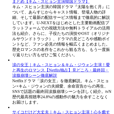
まとめ【キム・スヒョン主演韓国ドラマ】
キム・スヒョン主演の韓国ドラマ『太陽を抱く月』に
ついて、あらすじからキャスト情報、登場人物の詳
細、そして最新の配信サービス情報まで徹底的に解説
しています。U-NEXTをはじめとした主要動画配信プ
ラットフォームでの視聴方法や無料トライアルの活用
法も紹介。さらに、子役たちの演技やOST（オリジナ
ルサウンドトラック）、ドラマの見どころや感動ポイ
ントなど、ファン必見の情報を幅広くまとめました。
歴史ロマンスの名作をこれから観る方も、もう一度振
り返りたい方もぜひご覧ください。
涙の女王｜キム・スヒョン＆キム・ジウォン主演！愛
と再生のロマンス【Netflix独占】見どころ・最終回・
涙腺崩壊シーン徹底解説
Netflixドラマ「涙の女王」を徹底解説。キム・スヒョ
ン×キム・ジウォンの夫婦愛、余命宣告からの再生、
SNSで話題の最終回涙腺崩壊シーンを詳しく紹介。tvN
歴代最高視聴率24.8%の感動作の魅力を余すことなく
お届けします。
サイコだけど大丈夫｜キム・スヒョン主演！心を癒す