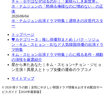
チャ・セゲはなぜ沼るのか｜『素晴らしき新世界』
ホ・ナムジュンの「怒鳴る俺様なのに憎めない」の正
体
2026/06/04
ホ・ナムジュン出演ドラマ特集｜遅咲きの次世代スタ
ー
トップページ
💖カテゴリー３：推し俳優別まとめ｜パク・ソジュ
ン・キム・スヒョン・IUなど人気韓国俳優の出演ドラ
マ特集
キム・スヒョン出演ドラマ特集｜心に残る名作・感動
の演技を厳選紹介
星から来たあなた｜キム・スヒョン×チョン・ジヒョ
ン主演！異星人とトップ女優の運命のラブコメ
サイトマップ
© 2026 韓ドラの館｜女性にやさしい韓国ドラマ情報＆おすすめ配信サー
ビスガイド【2026年最新版】.